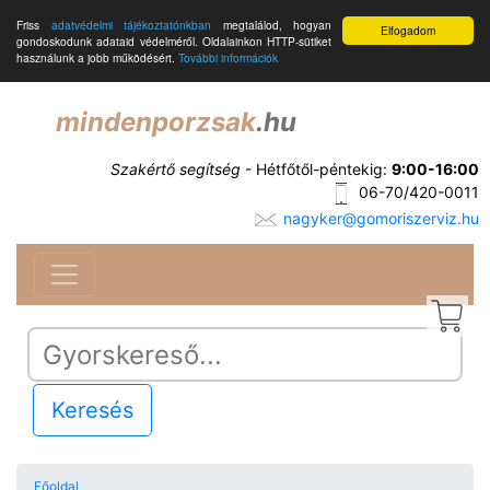
Friss
adatvédelmi tájékoztatónkban
megtalálod, hogyan
Elfogadom
gondoskodunk adataid védelméről. Oldalainkon HTTP-sütiket
használunk a jobb működésért.
További információk
mindenporzsak
.hu
Szakértő segítség
- Hétfőtől-péntekig:
9:00-16:00
06-70/420-0011
nagyker@gomoriszerviz.hu
Keresés
Főoldal