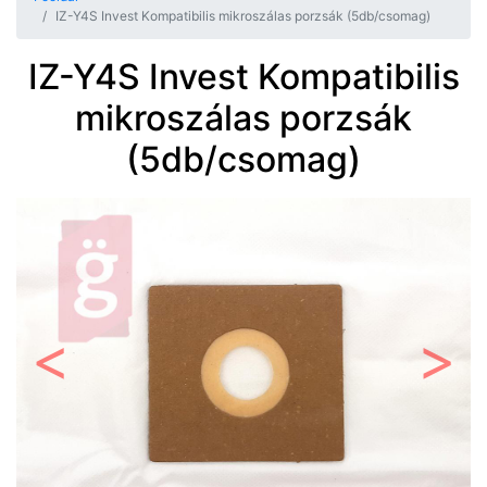
IZ-Y4S Invest Kompatibilis mikroszálas porzsák (5db/csomag)
IZ-Y4S Invest Kompatibilis
mikroszálas porzsák
(5db/csomag)
Előző
Követ