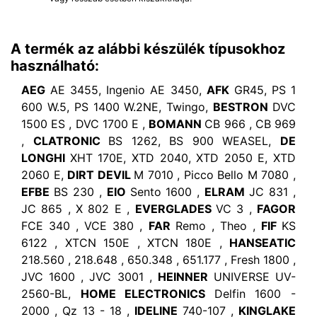
A termék az alábbi készülék típusokhoz
használható:
AEG
AE 3455, Ingenio AE 3450,
AFK
GR45, PS 1
600 W.5, PS 1400 W.2NE, Twingo,
BESTRON
DVC
1500 ES , DVC 1700 E ,
BOMANN
CB 966 , CB 969
,
CLATRONIC
BS 1262, BS 900 WEASEL,
DE
LONGHI
XHT 170E, XTD 2040, XTD 2050 E, XTD
2060 E,
DIRT DEVIL
M 7010 , Picco Bello M 7080 ,
EFBE
BS 230 ,
EIO
Sento 1600 ,
ELRAM
JC 831 ,
JC 865 , X 802 E ,
EVERGLADES
VC 3 ,
FAGOR
FCE 340 , VCE 380 ,
FAR
Remo , Theo ,
FIF
KS
6122 , XTCN 150E , XTCN 180E ,
HANSEATIC
218.560 , 218.648 , 650.348 , 651.177 , Fresh 1800 ,
JVC 1600 , JVC 3001 ,
HEINNER
UNIVERSE UV-
2560-BL,
HOME ELECTRONICS
Delfin 1600 -
2000 , Qz 13 - 18 ,
IDELINE
740-107 ,
KINGLAKE