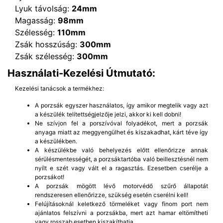
Lyuk távolság:
24mm
Magasság:
98mm
Szélesség:
110mm
Zsák hosszúság:
300mm
Zsák szélesség:
300mm
Használati-Kezelési Útmutató:
Kezelési tanácsok a termékhez:
A porzsák egyszer használatos, így amikor megtelik vagy azt
a készülék telítettségjelzője jelzi, akkor ki kell dobni!
Ne szívjon fel a porszívóval folyadékot, mert a porzsák
anyaga miatt az meggyengülhet és kiszakadhat, kárt téve így
a készülékben.
A készülékbe való behelyezés előtt ellenőrizze annak
sérülésmentességét, a porzsáktartóba való beillesztésnél nem
nyílt e szét vagy vált el a ragasztás. Ezesetben cserélje a
porzsákot!
A porzsák mögött lévő motorvédő szűrő állapotát
rendszeresen ellenőrizze, szükség esetén cserélni kell!
Felújításoknál keletkező törmeléket vagy finom port nem
ajánlatos felszívni a porzsákba, mert azt hamar eltömítheti
vagy rosszab esetben kiszakíthatja.