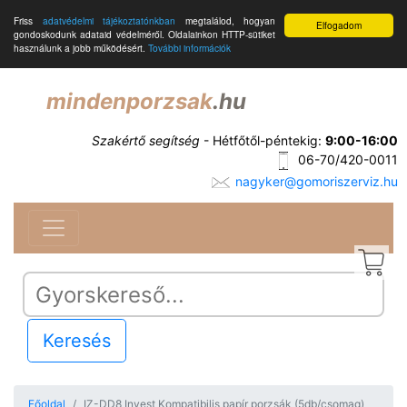
Friss
adatvédelmi tájékoztatónkban
megtalálod, hogyan
Elfogadom
gondoskodunk adataid védelméről. Oldalainkon HTTP-sütiket
használunk a jobb működésért.
További információk
mindenporzsak
.hu
Szakértő segítség
- Hétfőtől-péntekig:
9:00-16:00
06-70/420-0011
nagyker@gomoriszerviz.hu
Keresés
Főoldal
IZ-DD8 Invest Kompatibilis papír porzsák (5db/csomag)