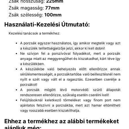
Zsák hosszúság:
225mm
Zsák magasság:
77mm
Zsák szélesség:
100mm
Használati-Kezelési Útmutató:
Kezelési tanácsok a termékhez:
A porzsák egyszer használatos, így amikor megtelik vagy azt
a készülék telítettségjelzője jelzi, akkor ki kell dobni!
Ne szívjon fel a porszívóval folyadékot, mert a porzsák
anyaga miatt az meggyengülhet és kiszakadhat, kárt téve így
a készülékben.
A készülékbe való behelyezés előtt ellenőrizze annak
sérülésmentességét, a porzsáktartóba való beillesztésnél nem
nyílt e szét vagy vált el a ragasztás. Ezesetben cserélje a
porzsákot!
A porzsák mögött lévő motorvédő szűrő állapotát
rendszeresen ellenőrizze, szükség esetén cserélni kell!
Felújításoknál keletkező törmeléket vagy finom port nem
ajánlatos felszívni a porzsákba, mert azt hamar eltömítheti
vagy rosszabb esetben kiszakíthatja.
Ehhez a termékhez az alábbi termékeket
ajánljuk még: