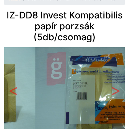
IZ-DD8 Invest Kompatibilis
papír porzsák
(5db/csomag)
Előző
Követ