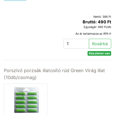
Nettó: 386 Ft
Bruttó: 490 Ft
Egységár: 490 Ft/db
Az ár tartalmazza az ÁFA-t!
Kosárba
Készleten van
Porszívó porzsák illatosító rúd Green Virág illat
(10db/csomag)