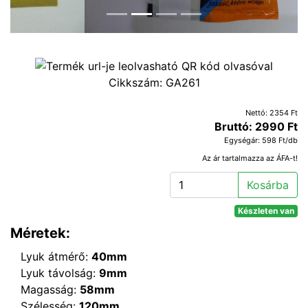
Cikkszám:
GA261
Nettó: 2354 Ft
Bruttó: 2990 Ft
Egységár: 598 Ft/db
Az ár tartalmazza az ÁFA-t!
Kosárba
Készleten van
Méretek:
Lyuk átmérő:
40mm
Lyuk távolság:
9mm
Magasság:
58mm
Szélesség:
120mm