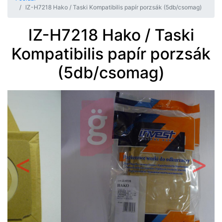
IZ-H7218 Hako / Taski Kompatibilis papír porzsák (5db/csomag)
IZ-H7218 Hako / Taski
Kompatibilis papír porzsák
(5db/csomag)
Előző
Követ