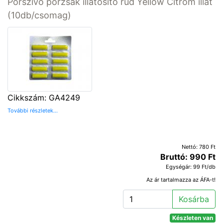
Porszívó porzsák illatosító rúd Yellow Citrom illat
(10db/csomag)
Cikkszám: GA4249
További részletek...
Nettó: 780 Ft
Bruttó: 990 Ft
Egységár: 99 Ft/db
Az ár tartalmazza az ÁFA-t!
Kosárba
Készleten van