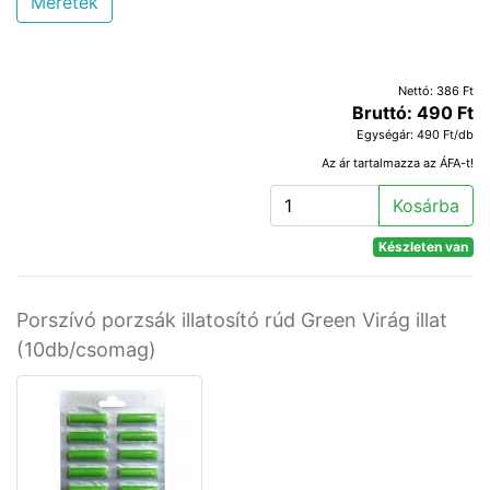
Méretek
Nettó: 386 Ft
Bruttó: 490 Ft
Egységár: 490 Ft/db
Az ár tartalmazza az ÁFA-t!
Kosárba
Készleten van
Porszívó porzsák illatosító rúd Green Virág illat
(10db/csomag)