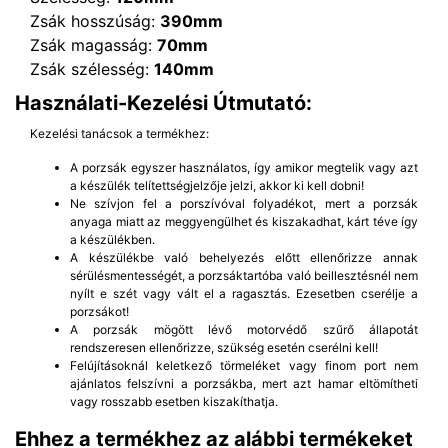
Zsák hosszúság:
390mm
Zsák magasság:
70mm
Zsák szélesség:
140mm
Használati-Kezelési Útmutató:
Kezelési tanácsok a termékhez:
A porzsák egyszer használatos, így amikor megtelik vagy azt
a készülék telítettségjelzője jelzi, akkor ki kell dobni!
Ne szívjon fel a porszívóval folyadékot, mert a porzsák
anyaga miatt az meggyengülhet és kiszakadhat, kárt téve így
a készülékben.
A készülékbe való behelyezés előtt ellenőrizze annak
sérülésmentességét, a porzsáktartóba való beillesztésnél nem
nyílt e szét vagy vált el a ragasztás. Ezesetben cserélje a
porzsákot!
A porzsák mögött lévő motorvédő szűrő állapotát
rendszeresen ellenőrizze, szükség esetén cserélni kell!
Felújításoknál keletkező törmeléket vagy finom port nem
ajánlatos felszívni a porzsákba, mert azt hamar eltömítheti
vagy rosszabb esetben kiszakíthatja.
Ehhez a termékhez az alábbi termékeket