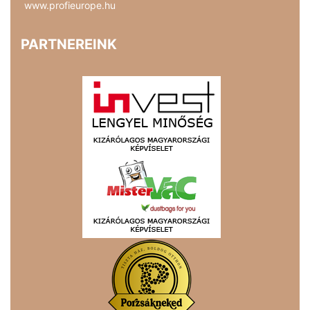
www.profieurope.hu
PARTNEREINK