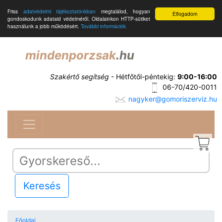
Friss
adatvédelmi tájékoztatónkban
megtalálod, hogyan
Elfogadom
gondoskodunk adataid védelméről. Oldalainkon HTTP-sütiket
használunk a jobb működésért.
További információk
mindenporzsak
.hu
Szakértő segítség
- Hétfőtől-péntekig:
9:00-16:00
06-70/420-0011
nagyker@gomoriszerviz.hu
Keresés
Főoldal