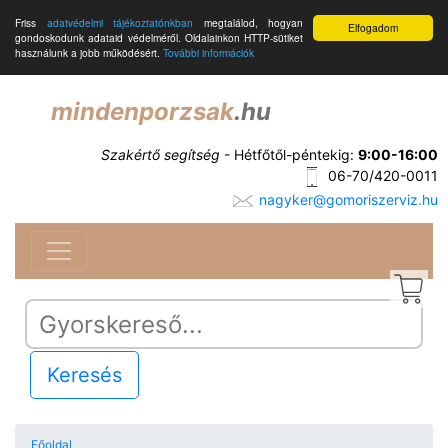
Friss
adatvédelmi tájékoztatónkban
megtalálod, hogyan
Elfogadom
gondoskodunk adataid védelméről. Oldalainkon HTTP-sütiket
használunk a jobb működésért.
További információk
mindenporzsak
.hu
Szakértő segítség
- Hétfőtől-péntekig:
9:00-16:00
06-70/420-0011
nagyker@gomoriszerviz.hu
Keresés
Főoldal