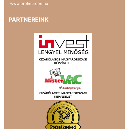
www.profieurope.hu
PARTNEREINK