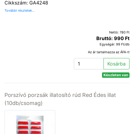
Cikkszám: GA4248
További részletek...
Nettó: 780 Ft
Bruttó: 990 Ft
Egységár: 99 Ft/db
Az ár tartalmazza az ÁFA-t!
Kosárba
Készleten van
Porszívó porzsák illatosító rúd Red Édes illat
(10db/csomag)