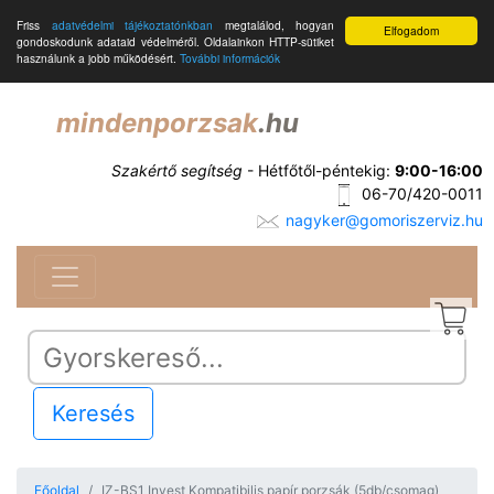
Friss
adatvédelmi tájékoztatónkban
megtalálod, hogyan
Elfogadom
gondoskodunk adataid védelméről. Oldalainkon HTTP-sütiket
használunk a jobb működésért.
További információk
mindenporzsak
.hu
Szakértő segítség
- Hétfőtől-péntekig:
9:00-16:00
06-70/420-0011
nagyker@gomoriszerviz.hu
Keresés
Főoldal
IZ-BS1 Invest Kompatibilis papír porzsák (5db/csomag)