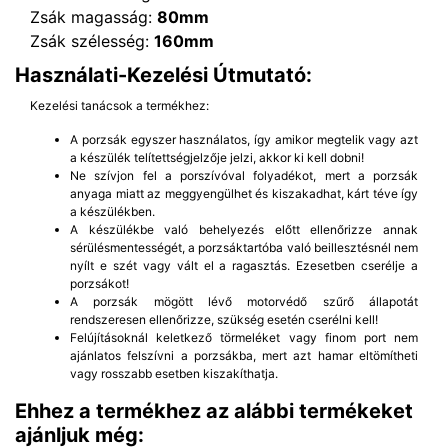
Zsák magasság:
80mm
Zsák szélesség:
160mm
Használati-Kezelési Útmutató:
Kezelési tanácsok a termékhez:
A porzsák egyszer használatos, így amikor megtelik vagy azt
a készülék telítettségjelzője jelzi, akkor ki kell dobni!
Ne szívjon fel a porszívóval folyadékot, mert a porzsák
anyaga miatt az meggyengülhet és kiszakadhat, kárt téve így
a készülékben.
A készülékbe való behelyezés előtt ellenőrizze annak
sérülésmentességét, a porzsáktartóba való beillesztésnél nem
nyílt e szét vagy vált el a ragasztás. Ezesetben cserélje a
porzsákot!
A porzsák mögött lévő motorvédő szűrő állapotát
rendszeresen ellenőrizze, szükség esetén cserélni kell!
Felújításoknál keletkező törmeléket vagy finom port nem
ajánlatos felszívni a porzsákba, mert azt hamar eltömítheti
vagy rosszabb esetben kiszakíthatja.
Ehhez a termékhez az alábbi termékeket
ajánljuk még: