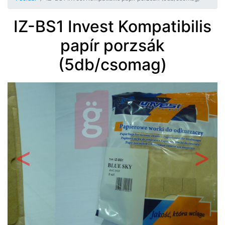
IZ-BS1 Invest Kompatibilis
papír porzsák
(5db/csomag)
Előző
Követ