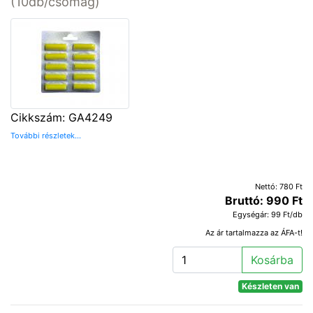
(10db/csomag)
Cikkszám: GA4249
További részletek...
Nettó: 780 Ft
Bruttó: 990 Ft
Egységár: 99 Ft/db
Az ár tartalmazza az ÁFA-t!
Kosárba
Készleten van