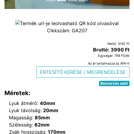
Cikkszám:
GA207
Nettó: 3142 Ft
Bruttó: 3990 Ft
Egységár: 798 Ft/db
Az ár tartalmazza az ÁFA-t!
ÉRTESÍTŐ KÉRÉSE / MEGRENDELÉSE
Beszerzés alatt
Méretek:
Lyuk átmérő:
40mm
Lyuk távolság:
20mm
Magasság:
85mm
Szélesség:
82mm
Zsák hosszúság:
170mm