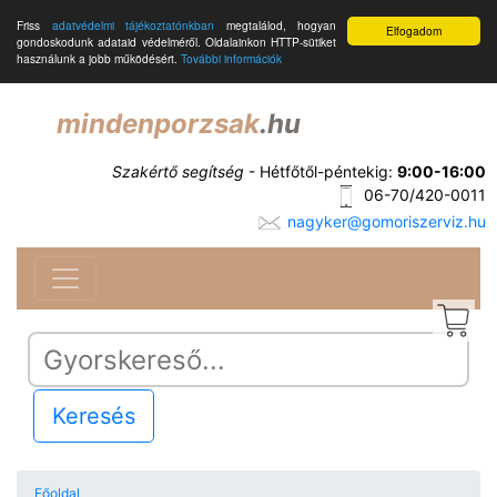
Friss
adatvédelmi tájékoztatónkban
megtalálod, hogyan
Elfogadom
gondoskodunk adataid védelméről. Oldalainkon HTTP-sütiket
használunk a jobb működésért.
További információk
mindenporzsak
.hu
Szakértő segítség
- Hétfőtől-péntekig:
9:00-16:00
06-70/420-0011
nagyker@gomoriszerviz.hu
Keresés
Főoldal