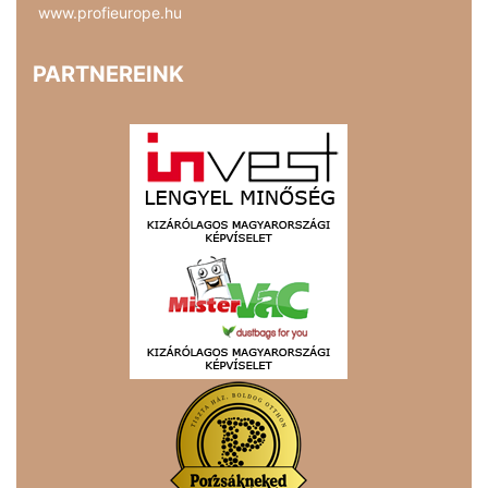
www.profieurope.hu
PARTNEREINK