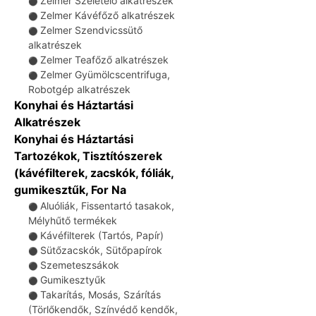
Zelmer Szeletelő alkatrészek
⚫
Zelmer Kávéfőző alkatrészek
⚫
Zelmer Szendvicssütő
⚫
alkatrészek
Zelmer Teafőző alkatrészek
⚫
Zelmer Gyümölcscentrifuga,
⚫
Robotgép alkatrészek
Konyhai és Háztartási
Alkatrészek
Konyhai és Háztartási
Tartozékok, Tisztítószerek
(kávéfilterek, zacskók, fóliák,
gumikesztűk, For Na
Aluóliák, Fissentartó tasakok,
⚫
Mélyhűtő termékek
Kávéfilterek (Tartós, Papír)
⚫
Sütőzacskók, Sütőpapírok
⚫
Szemeteszsákok
⚫
Gumikesztyűk
⚫
Takarítás, Mosás, Szárítás
⚫
(Törlőkendők, Színvédő kendők,