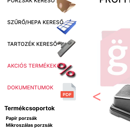
PORZSÁK KERESŐ
SZŰRŐ/HEPA KERESŐ
TARTOZÉK KERESŐ
AKCIÓS TERMÉKEK
DOKUMENTUMOK
Előző
Termékcsoportok
Papír porzsák
Mikroszálas porzsák