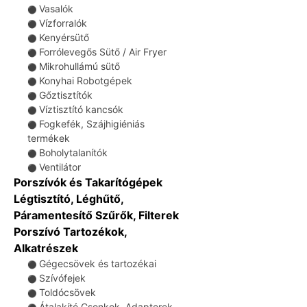
Vasalók
⚫
Vízforralók
⚫
Kenyérsütő
⚫
Forrólevegős Sütő / Air Fryer
⚫
Mikrohullámú sütő
⚫
Konyhai Robotgépek
⚫
Gőztisztítók
⚫
Víztisztító kancsók
⚫
Fogkefék, Szájhigiéniás
⚫
termékek
Boholytalanítók
⚫
Ventilátor
⚫
Porszívók és Takarítógépek
Légtisztító, Léghűtő,
Páramentesítő Szűrők, Filterek
Porszívó Tartozékok,
Alkatrészek
Gégecsövek és tartozékai
⚫
Szívófejek
⚫
Toldócsövek
⚫
Átalakító Csonkok, Adapterek