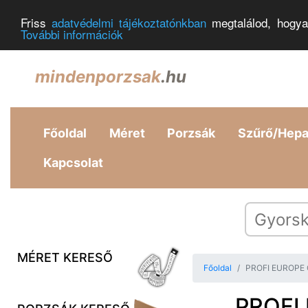
Friss
adatvédelmi tájékoztatónkban
megtalálod, hogya
További információk
mindenporzsak
.hu
Főoldal
Méret
Porzsák
Szűrő/Hep
Kapcsolat
MÉRET KERESŐ
Főoldal
PROFI EUROPE O
PROFI 