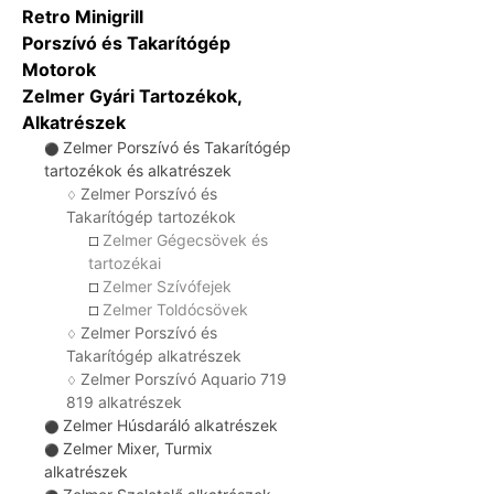
Retro Minigrill
Porszívó és Takarítógép
Motorok
Zelmer Gyári Tartozékok,
Alkatrészek
Zelmer Porszívó és Takarítógép
⚫
tartozékok és alkatrészek
Zelmer Porszívó és
♢
Takarítógép tartozékok
Zelmer Gégecsövek és
☐
tartozékai
Zelmer Szívófejek
☐
Zelmer Toldócsövek
☐
Zelmer Porszívó és
♢
Takarítógép alkatrészek
Zelmer Porszívó Aquario 719
♢
819 alkatrészek
Zelmer Húsdaráló alkatrészek
⚫
Zelmer Mixer, Turmix
⚫
alkatrészek