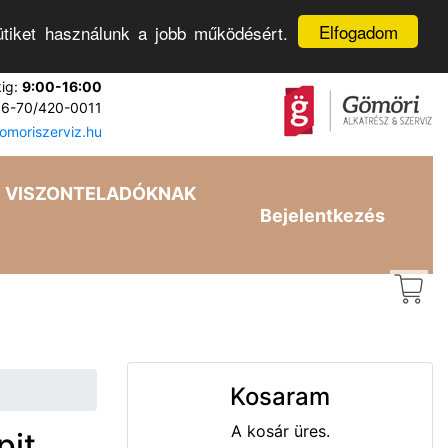
Elfogadom
tiket használunk a jobb működésért.
kig:
9:00-16:00
6-70/420-0011
moriszerviz.hu
VISZONTELADÓKNAK
Bejelentkezés
Kosaram
A kosár üres.
pit