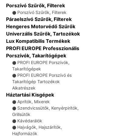
Porszívó Szűrők, Filterek
Porszívó Szűrők, Filterek
⚫
Páraelszívó Szűrők, Filterek
Hengeres Motorvédő Szűrők
Univerzális Szűrők, Tartozékok
Lux Kompatibilis Termékek
PROFI EUROPE Professzionális
Porszívók, Takarítógépek
PROFI EUROPE Porszívók,
⚫
Takarítógépek
PROFI EUROPE Porszívó és
⚫
Takarítógép Tartozékok
Alkatrészek
Háztartási Kisgépek
Aprítók, Mixerek
⚫
Szendvicssütők, Kenyérpirítók,
⚫
Grillsütők
Kávédarálók
⚫
Hajvágók, Hajszárítók,
⚫
Hajformázók