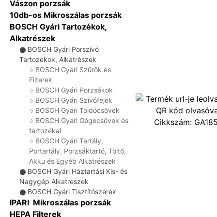
Vászon porzsák
10db-os Mikroszálas porzsák
BOSCH Gyári Tartozékok,
Alkatrészek
BOSCH Gyári Porszívó
⚫
Tartozékok, Alkatrészek
BOSCH Gyári Szűrők és
♢
Filterek
BOSCH Gyári Porzsákok
♢
BOSCH Gyári Szívófejek
♢
BOSCH Gyári Toldócsövek
♢
BOSCH Gyári Gégecsövek és
Cikkszám:
GA18
♢
tartozékai
BOSCH Gyári Tartály,
♢
Portartály, Porzsáktartó, Töltő,
Akku és Egyéb Alkatrészek
BOSCH Gyári Háztartási Kis- és
⚫
Nagygép Alkatrészek
BOSCH Gyári Tisztítószerek
⚫
IPARI Mikroszálas porzsák
HEPA Filterek