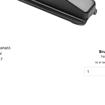
Bru
Eg
57
Az ár ta