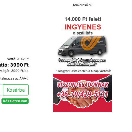
Árukereső.hu
Nettó: 3142 Ft
ttó: 3990 Ft
ységár: 3990 Ft/db
rtalmazza az ÁFA-t!
Kosárba
Készleten van