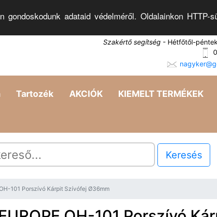
n gondoskodunk adataid védelméről. Oldalainkon HTTP-sü
Szakértő segítség
- Hétfőtől-pénte
0
nagyker@go
a
Tartozék
AKCIÓK
KIEMELT TERMÉKEK
Keresés
H-101 Porszívó Kárpit Szívófej Ø36mm
EUROPE OH-101 Porszívó Kár