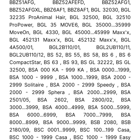
BBZ51AFG, BBZ52AFEFD, BBZ52AFG1,
BBZ52AFGXL, BBZ6AF1, BBZ8AF1, BGL 32030, BGL
32235 ProAnimal Hair, BGL 32500, BGL 32510
ProPower, BGL 35 MOVE6, BGL 35000...35999
MoveOn, BGL 4330, BGL 45000...45999 Maxx'x,
BGL 452131 Maxx'x, BGL 452132 Maxx'x, BGL
4A500/01, BGL2B110/01, BGL2UB110/11,
BGL2UB110/12, BS 52, BS 55, BS 58, BS 6 , BS 6
CompactStar, BS 63 , BS 93, BS GL 32222, BS GL
32500, BSA 000 KA - 999 KA , BSA 0000...1999,
BSA 1000 - 9999 , BSA 1000...1999, BSA 2000 -
2999 Solitaire , BSA 2000 - 2999 Speedy , BSA
2000 - 2999 Sphera , BSA 2000...2999, BSA
2501/05, BSA 2602, BSA 2800/02, BSA
3000...3999, BSA 4000...4999, BSA 5000...5999,
BSA 6000...6999, BSA 7000...7999, BSA
8000...8999, BSA 9000...9999, BSB 2080, BSB
2180/09, BSC 0001...9999, BSC 100...199 Casa,
BSC 1000 - 1999 Casa , BSC 1000 - 1999 Easy