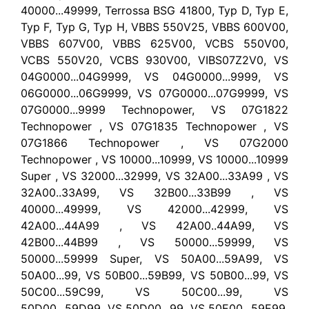
40000...49999, Terrossa BSG 41800, Typ D, Typ E,
Typ F, Typ G, Typ H, VBBS 550V25, VBBS 600V00,
VBBS 607V00, VBBS 625V00, VCBS 550V00,
VCBS 550V20, VCBS 930V00, VIBS07Z2V0, VS
04G0000...04G9999, VS 04G0000...9999, VS
06G0000...06G9999, VS 07G0000...07G9999, VS
07G0000...9999 Technopower, VS 07G1822
Technopower , VS 07G1835 Technopower , VS
07G1866 Technopower , VS 07G2000
Technopower , VS 10000...10999, VS 10000...10999
Super , VS 32000...32999, VS 32A00...33A99 , VS
32A00..33A99, VS 32B00...33B99 , VS
40000...49999, VS 42000...42999, VS
42A00...44A99 , VS 42A00..44A99, VS
42B00...44B99 , VS 50000...59999, VS
50000...59999 Super, VS 50A00...59A99, VS
50A00...99, VS 50B00...59B99, VS 50B00...99, VS
50C00...59C99, VS 50C00...99, VS
50D00...59D99, VS 50D00...99, VS 50E00...59E99,