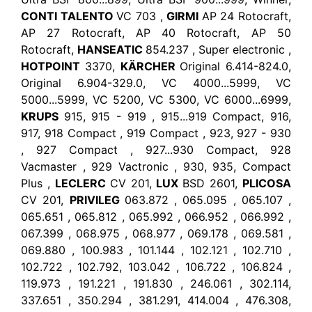
CONTI TALENTO
VC 703 ,
GIRMI
AP 24 Rotocraft,
AP 27 Rotocraft, AP 40 Rotocraft, AP 50
Rotocraft,
HANSEATIC
854.237 , Super electronic ,
HOTPOINT
3370,
KÄRCHER
Original 6.414-824.0,
Original 6.904-329.0, VC 4000...5999, VC
5000...5999, VC 5200, VC 5300, VC 6000...6999,
KRUPS
915, 915 - 919 , 915...919 Compact, 916,
917, 918 Compact , 919 Compact , 923, 927 - 930
, 927 Compact , 927...930 Compact, 928
Vacmaster , 929 Vactronic , 930, 935, Compact
Plus ,
LECLERC
CV 201,
LUX
BSD 2601,
PLICOSA
CV 201,
PRIVILEG
063.872 , 065.095 , 065.107 ,
065.651 , 065.812 , 065.992 , 066.952 , 066.992 ,
067.399 , 068.975 , 068.977 , 069.178 , 069.581 ,
069.880 , 100.983 , 101.144 , 102.121 , 102.710 ,
102.722 , 102.792, 103.042 , 106.722 , 106.824 ,
119.973 , 191.221 , 191.830 , 246.061 , 302.114,
337.651 , 350.294 , 381.291, 414.004 , 476.308,