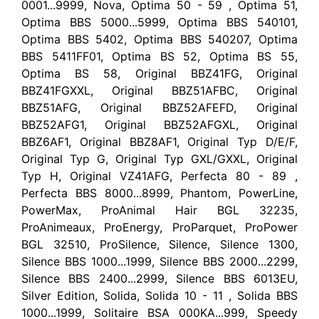
0001...9999, Nova, Optima 50 - 59 , Optima 51,
Optima BBS 5000...5999, Optima BBS 540101,
Optima BBS 5402, Optima BBS 540207, Optima
BBS 5411FF01, Optima BS 52, Optima BS 55,
Optima BS 58, Original BBZ41FG, Original
BBZ41FGXXL, Original BBZ51AFBC, Original
BBZ51AFG, Original BBZ52AFEFD, Original
BBZ52AFG1, Original BBZ52AFGXL, Original
BBZ6AF1, Original BBZ8AF1, Original Typ D/E/F,
Original Typ G, Original Typ GXL/GXXL, Original
Typ H, Original VZ41AFG, Perfecta 80 - 89 ,
Perfecta BBS 8000...8999, Phantom, PowerLine,
PowerMax, ProAnimal Hair BGL 32235,
ProAnimeaux, ProEnergy, ProParquet, ProPower
BGL 32510, ProSilence, Silence, Silence 1300,
Silence BBS 1000...1999, Silence BBS 2000...2299,
Silence BBS 2400...2999, Silence BBS 6013EU,
Silver Edition, Solida, Solida 10 - 11 , Solida BBS
1000...1999, Solitaire BSA 000KA...999, Speedy