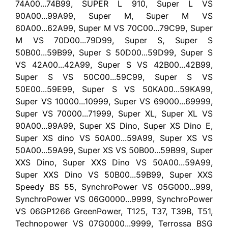
74A00...74B99, SUPER L 910, Super L VS
90A00...99A99, Super M, Super M VS
60A00...62A99, Super M VS 70C00...79C99, Super
M VS 70D00...79D99, Super S, Super S
50B00...59B99, Super S 50D00...59D99, Super S
VS 42A00...42A99, Super S VS 42B00...42B99,
Super S VS 50C00...59C99, Super S VS
50E00...59E99, Super S VS 50KA00...59KA99,
Super VS 10000...10999, Super VS 69000...69999,
Super VS 70000...71999, Super XL, Super XL VS
90A00...99A99, Super XS Dino, Super XS Dino E,
Super XS dino VS 50A00...59A99, Super XS VS
50A00...59A99, Super XS VS 50B00...59B99, Super
XXS Dino, Super XXS Dino VS 50A00...59A99,
Super XXS Dino VS 50B00...59B99, Super XXS
Speedy BS 55, SynchroPower VS 05G000...999,
SynchroPower VS 06G0000...9999, SynchroPower
VS 06GP1266 GreenPower, T125, T37, T39B, T51,
Technopower VS 07G0000...9999, Terrossa BSG