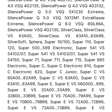
4.0 VSQ 4G2135, SilencePower Q 4.0 VSQ 4G3132,
SilencePower Q 5.0 VSQ 5X1230 Extreme,
SilencePower Q 5.0 VSQ 5X12M1 ExtraKlasse
Extreme, SilencePower Q 8.0 VSQ 8SIL66A,
SilencePower VSQ 4G2130, SilverClass, SilverClass
VS 63A00, SilverClass VS 63A10...63A99,
SilverSoft, Sphera, Super 10/100, Super 110, Super
120, Super 500...599 Electronic, Super 541 VS
54102/07, Super 541 VS 54103/07, Super 541 VS
54150, Super 71, Super 711, Super 715, Super 885
Electronic, Super C, Super C Electronic 610, Super
C Electronic 620, Super C Junior, Super C VS
60A00...62A99, Super C VS 63A00, Super C VS
63A10...63A99, Super E, Super E VS 06G000...999,
Super E VS 32A00...33A99, Super E VS
32B00...33B99, Super E VS 70A00...79A99, Super
E VS 70B00...79B99, Super E VS 72A00...72B99,
Super E VS 73A00...73B99, Super E VS