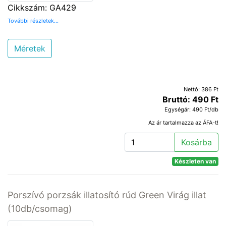
Cikkszám: GA429
További részletek...
Méretek
Nettó: 386 Ft
Bruttó: 490 Ft
Egységár: 490 Ft/db
Az ár tartalmazza az ÁFA-t!
Kosárba
Készleten van
Porszívó porzsák illatosító rúd Green Virág illat
(10db/csomag)