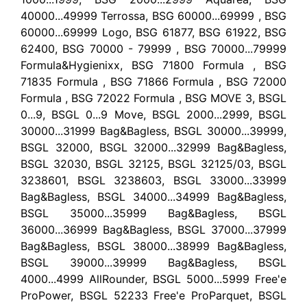
40000...49999 Terrossa, BSG 60000...69999 , BSG
60000...69999 Logo, BSG 61877, BSG 61922, BSG
62400, BSG 70000 - 79999 , BSG 70000...79999
Formula&Hygienixx, BSG 71800 Formula , BSG
71835 Formula , BSG 71866 Formula , BSG 72000
Formula , BSG 72022 Formula , BSG MOVE 3, BSGL
0...9, BSGL 0...9 Move, BSGL 2000...2999, BSGL
30000...31999 Bag&Bagless, BSGL 30000...39999,
BSGL 32000, BSGL 32000...32999 Bag&Bagless,
BSGL 32030, BSGL 32125, BSGL 32125/03, BSGL
3238601, BSGL 3238603, BSGL 33000...33999
Bag&Bagless, BSGL 34000...34999 Bag&Bagless,
BSGL 35000...35999 Bag&Bagless, BSGL
36000...36999 Bag&Bagless, BSGL 37000...37999
Bag&Bagless, BSGL 38000...38999 Bag&Bagless,
BSGL 39000...39999 Bag&Bagless, BSGL
4000...4999 AllRounder, BSGL 5000...5999 Free'e
ProPower, BSGL 52233 Free'e ProParquet, BSGL