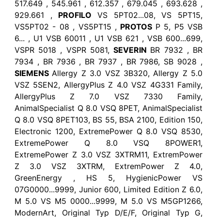
517.649 , 545.961 , 612.357 , 679.045 , 693.628 ,
929.661 ,
PROFILO
VS 5PT02...08, VS 5PT15,
VS5PT02 - 08 , VS5PT15 ,
PROTOS
P 5, P5 VSB
6... , U1 VSB 60011 , U1 VSB 621 , VSB 600...699,
VSPR 5018 , VSPR 5081,
SEVERIN
BR 7932 , BR
7934 , BR 7936 , BR 7937 , BR 7986, SB 9028 ,
SIEMENS
Allergy Z 3.0 VSZ 3B320, Allergy Z 5.0
VSZ 5SEN2, AllergyPlus Z 4.0 VSZ 4G331 Family,
AllergyPlus Z 7.0 VSZ 7330 Family,
AnimalSpecialist Q 8.0 VSQ 8PET, AnimalSpecialist
Q 8.0 VSQ 8PET103, BS 55, BSA 2100, Edition 150,
Electronic 1200, ExtremePower Q 8.0 VSQ 8530,
ExtremePower Q 8.0 VSQ 8POWER1,
ExtremePower Z 3.0 VSZ 3XTRM11, ExtremPower
Z 3.0 VSZ 3XTRM, ExtremPower Z 4.0,
GreenEnergy , HS 5, HygienicPower VS
07G0000...9999, Junior 600, Limited Edition Z 6.0,
M 5.0 VS M5 0000...9999, M 5.0 VS M5GP1266,
ModernArt, Original Typ D/E/F, Original Typ G,