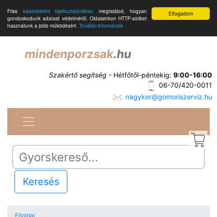
Friss
adatvédelmi tájékoztatónkban
megtalálod, hogyan
Elfogadom
gondoskodunk adataid védelméről. Oldalainkon HTTP-sütiket
használunk a jobb működésért.
További információk
mindenporzsak
.hu
Szakértő segítség
- Hétfőtől-péntekig:
9:00-16:00
06-70/420-0011
nagyker@gomoriszerviz.hu
Keresés
Főoldal