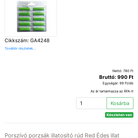
Cikkszám: GA4248
További részletek...
Nettó: 780 Ft
Bruttó: 990 Ft
Egységár: 99 Ft/db
Az ár tartalmazza az ÁFA-t!
Kosárba
Készleten van
Porszívó porzsák illatosító rúd Red Édes illat