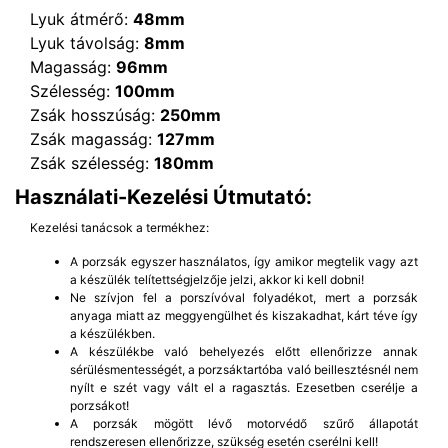
Lyuk átmérő:
48mm
Lyuk távolság:
8mm
Magasság:
96mm
Szélesség:
100mm
Zsák hosszúság:
250mm
Zsák magasság:
127mm
Zsák szélesség:
180mm
Használati-Kezelési Útmutató:
Kezelési tanácsok a termékhez:
A porzsák egyszer használatos, így amikor megtelik vagy azt
a készülék telítettségjelzője jelzi, akkor ki kell dobni!
Ne szívjon fel a porszívóval folyadékot, mert a porzsák
anyaga miatt az meggyengülhet és kiszakadhat, kárt téve így
a készülékben.
A készülékbe való behelyezés előtt ellenőrizze annak
sérülésmentességét, a porzsáktartóba való beillesztésnél nem
nyílt e szét vagy vált el a ragasztás. Ezesetben cserélje a
porzsákot!
A porzsák mögött lévő motorvédő szűrő állapotát
rendszeresen ellenőrizze, szükség esetén cserélni kell!