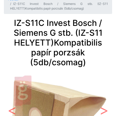
IZ-S11C Invest Bosch / Siemens G stb. (IZ-S11
HELYETT)Kompatibilis papír porzsák (5db/csomag)
IZ-S11C Invest Bosch /
Siemens G stb. (IZ-S11
HELYETT)Kompatibilis
papír porzsák
(5db/csomag)
Előző
Követ