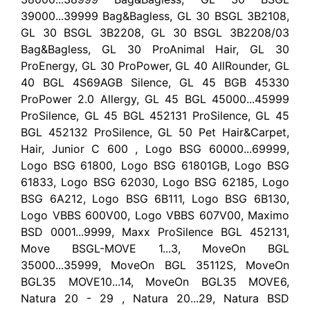
39000...39999 Bag&Bagless, GL 30 BSGL 3B2108,
GL 30 BSGL 3B2208, GL 30 BSGL 3B2208/03
Bag&Bagless, GL 30 ProAnimal Hair, GL 30
ProEnergy, GL 30 ProPower, GL 40 AllRounder, GL
40 BGL 4S69AGB Silence, GL 45 BGB 45330
ProPower 2.0 Allergy, GL 45 BGL 45000...45999
ProSilence, GL 45 BGL 452131 ProSilence, GL 45
BGL 452132 ProSilence, GL 50 Pet Hair&Carpet,
Hair, Junior C 600 , Logo BSG 60000...69999,
Logo BSG 61800, Logo BSG 61801GB, Logo BSG
61833, Logo BSG 62030, Logo BSG 62185, Logo
BSG 6A212, Logo BSG 6B111, Logo BSG 6B130,
Logo VBBS 600V00, Logo VBBS 607V00, Maximo
BSD 0001...9999, Maxx ProSilence BGL 452131,
Move BSGL-MOVE 1...3, MoveOn BGL
35000...35999, MoveOn BGL 35112S, MoveOn
BGL35 MOVE10...14, MoveOn BGL35 MOVE6,
Natura 20 - 29 , Natura 20...29, Natura BSD