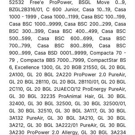
52532 Free'e ProPower, BSGL Move 0...9,
BZGL2B316/01, C 600 Junior, Casa 10...19, Casa
1000 - 1999 , Casa 1000...1199, Casa BSC 100...199,
Casa BSC 1000...9999, Casa BSC 200...299, Casa
BSC 300...399, Casa BSC 400...499, Casa BSC
500...599, Casa BSC 600...699, Casa BSC
700...799, Casa BSC 800...899, Casa BSC
900...999, Casa BSD 0001...9999, Compacta 70 -
79 , Compacta BBS 7000...7999, CompactStar BS
6, Excellence 1300, GL 20 BGB 21550, GL 20 BGL
2A100, GL 20 BGL 2A220 ProPower 2.0 PureAir,
GL 20 BGL 2B110, GL 20 BGL 2B110/01, GL 20 BGL
2C110, GL 20 BGL 2UAECO/12 ProEnergy PureAir,
GL 30 BGL 32235 ProAnimal Hair, GL 30 BGL
32400, GL 30 BGL 32500, GL 30 BGL 32500/01,
GL 30 BGL 32510, GL 30 BGL 3A117, GL 30 BGL
3A132 PureAir, GL 30 BGL 3A210, GL 30 BGL
3A212, GL 30 BGL 3A222/01 PureAir, GL 30 BGL
3A230 ProPower 2.0 Allergy, GL 30 BGL 3A234