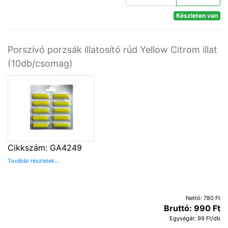
Készleten van
Porszívó porzsák illatosító rúd Yellow Citrom illat
(10db/csomag)
Cikkszám: GA4249
További részletek...
Nettó: 780 Ft
Bruttó: 990 Ft
Egységár: 99 Ft/db