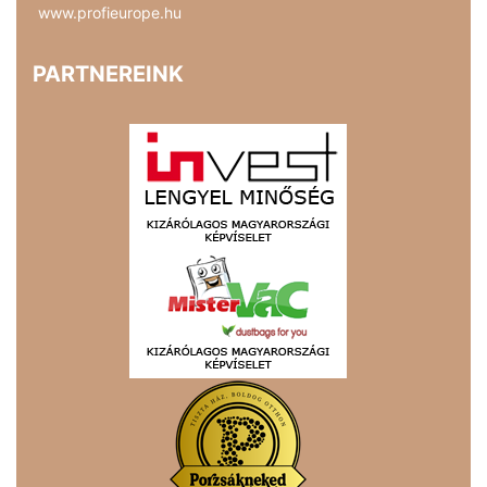
www.profieurope.hu
PARTNEREINK