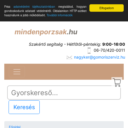
Friss
adatvédelmi tájékoztatónkban
megtalálod, hogyan
Elfogadom
gondoskodunk adataid védelméről. Oldalainkon HTTP-sütiket
használunk a jobb működésért.
További információk
mindenporzsak
.hu
Szakértő segítség
- Hétfőtől-péntekig:
9:00-16:00
06-70/420-0011
nagyker@gomoriszerviz.hu
Keresés
Főoldal