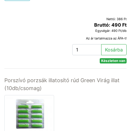
Nettó: 386 Ft
Bruttó: 490 Ft
Egységár: 490 Ft/db
Az ár tartalmazza az ÁFA-t!
Kosárba
Készleten van
Porszívó porzsák illatosító rúd Green Virág illat
(10db/csomag)