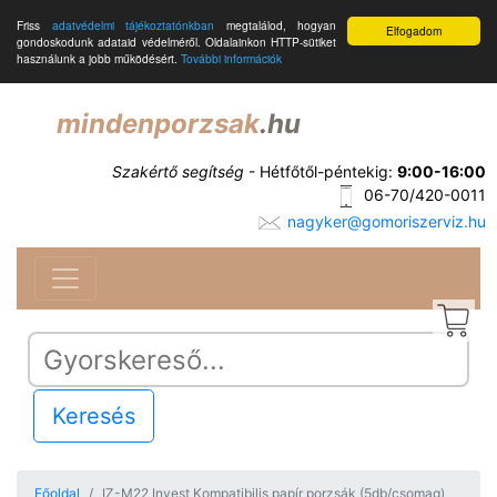
Friss
adatvédelmi tájékoztatónkban
megtalálod, hogyan
Elfogadom
gondoskodunk adataid védelméről. Oldalainkon HTTP-sütiket
használunk a jobb működésért.
További információk
mindenporzsak
.hu
Szakértő segítség
- Hétfőtől-péntekig:
9:00-16:00
06-70/420-0011
nagyker@gomoriszerviz.hu
Keresés
Főoldal
IZ-M22 Invest Kompatibilis papír porzsák (5db/csomag)