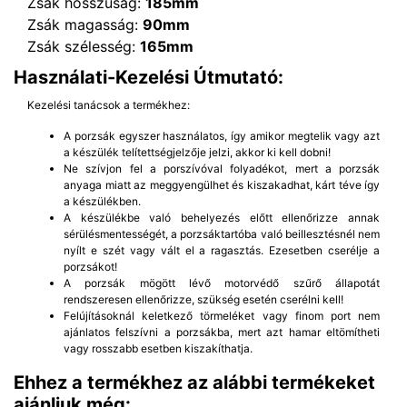
Zsák hosszúság:
185mm
Zsák magasság:
90mm
Zsák szélesség:
165mm
Használati-Kezelési Útmutató:
Kezelési tanácsok a termékhez:
A porzsák egyszer használatos, így amikor megtelik vagy azt
a készülék telítettségjelzője jelzi, akkor ki kell dobni!
Ne szívjon fel a porszívóval folyadékot, mert a porzsák
anyaga miatt az meggyengülhet és kiszakadhat, kárt téve így
a készülékben.
A készülékbe való behelyezés előtt ellenőrizze annak
sérülésmentességét, a porzsáktartóba való beillesztésnél nem
nyílt e szét vagy vált el a ragasztás. Ezesetben cserélje a
porzsákot!
A porzsák mögött lévő motorvédő szűrő állapotát
rendszeresen ellenőrizze, szükség esetén cserélni kell!
Felújításoknál keletkező törmeléket vagy finom port nem
ajánlatos felszívni a porzsákba, mert azt hamar eltömítheti
vagy rosszabb esetben kiszakíthatja.
Ehhez a termékhez az alábbi termékeket
ajánljuk még: