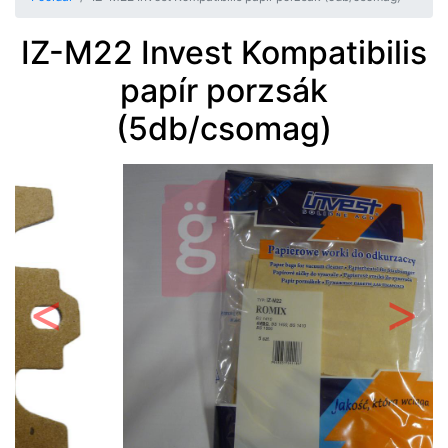
IZ-M22 Invest Kompatibilis
papír porzsák
(5db/csomag)
Előző
Követ