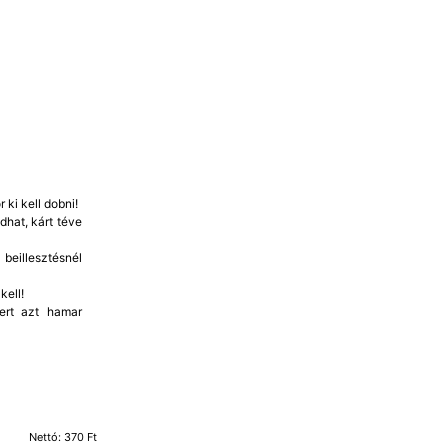
 ki kell dobni!
dhat, kárt téve
beillesztésnél
kell!
mert azt hamar
Nettó: 370 Ft