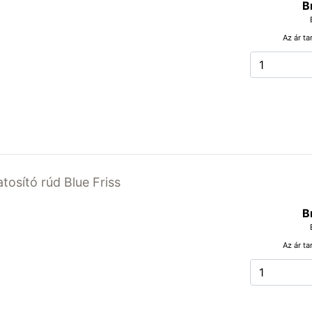
B
Az ár ta
atosító rúd Blue Friss
B
Az ár ta