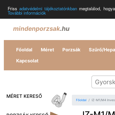
Friss
adatvédelmi tájékoztatónkban
megtalálod, hogya
További információk
mindenporzsak
.hu
Főoldal
Méret
Porzsák
Szűrő/Hep
Kapcsolat
MÉRET KERESŐ
Főoldal
IZ-M1/M4 Invest
IZ-M1/M4