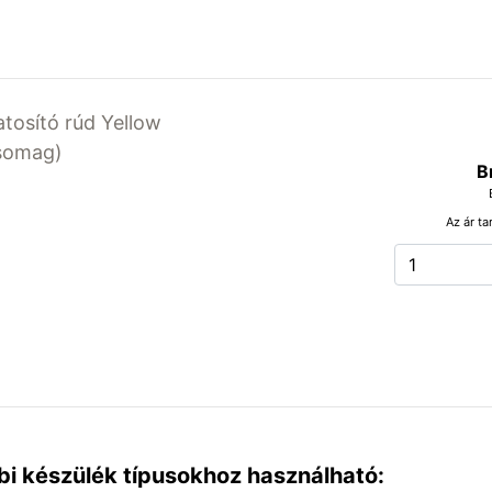
atosító rúd Yellow
csomag)
B
Az ár ta
bi készülék típusokhoz használható: