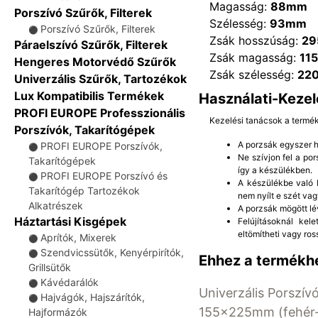
Magasság:
88mm
Porszívó Szűrők, Filterek
Szélesség:
93mm
Porszívó Szűrők, Filterek
⚫
Zsák hosszúság:
2
Páraelszívó Szűrők, Filterek
Zsák magasság:
11
Hengeres Motorvédő Szűrők
Zsák szélesség:
22
Univerzális Szűrők, Tartozékok
Lux Kompatibilis Termékek
Használati-Kezel
PROFI EUROPE Professzionális
Kezelési tanácsok a termé
Porszívók, Takarítógépek
A porzsák egyszer ha
PROFI EUROPE Porszívók,
⚫
Ne szívjon fel a po
Takarítógépek
így a készülékben.
PROFI EUROPE Porszívó és
⚫
A készülékbe való b
Takarítógép Tartozékok
nem nyílt e szét vag
Alkatrészek
A porzsák mögött lé
Háztartási Kisgépek
Felújításoknál kel
eltömítheti vagy ros
Aprítók, Mixerek
⚫
Szendvicssütők, Kenyérpirítók,
⚫
Ehhez a termékhe
Grillsütők
Kávédarálók
⚫
Univerzális Porszívó
Hajvágók, Hajszárítók,
⚫
155x225mm (fehér-
Hajformázók