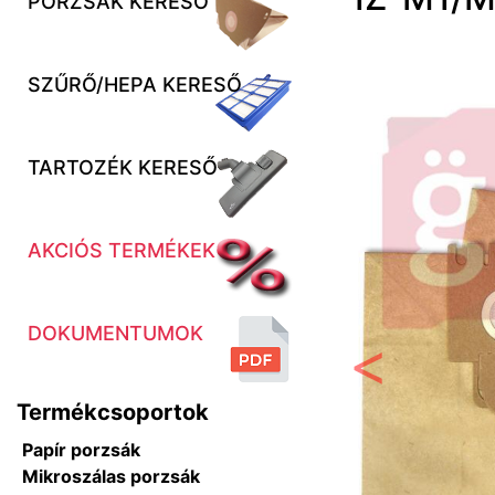
PORZSÁK KERESŐ
SZŰRŐ/HEPA KERESŐ
TARTOZÉK KERESŐ
AKCIÓS TERMÉKEK
DOKUMENTUMOK
Előző
Termékcsoportok
Papír porzsák
Mikroszálas porzsák