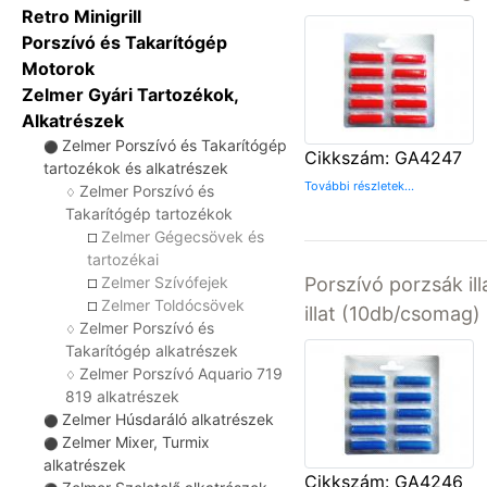
Retro Minigrill
Porszívó és Takarítógép
Motorok
Zelmer Gyári Tartozékok,
Alkatrészek
Zelmer Porszívó és Takarítógép
⚫
Cikkszám: GA4247
tartozékok és alkatrészek
További részletek...
Zelmer Porszívó és
♢
Takarítógép tartozékok
Zelmer Gégecsövek és
☐
tartozékai
Zelmer Szívófejek
Porszívó porzsák ill
☐
Zelmer Toldócsövek
☐
illat (10db/csomag)
Zelmer Porszívó és
♢
Takarítógép alkatrészek
Zelmer Porszívó Aquario 719
♢
819 alkatrészek
Zelmer Húsdaráló alkatrészek
⚫
Zelmer Mixer, Turmix
⚫
alkatrészek
Cikkszám: GA4246