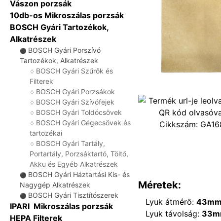
Vászon porzsák
10db-os Mikroszálas porzsák
BOSCH Gyári Tartozékok,
Alkatrészek
BOSCH Gyári Porszívó
⚫
Tartozékok, Alkatrészek
BOSCH Gyári Szűrők és
♢
Filterek
BOSCH Gyári Porzsákok
♢
BOSCH Gyári Szívófejek
♢
BOSCH Gyári Toldócsövek
♢
BOSCH Gyári Gégecsövek és
Cikkszám:
GA16
♢
tartozékai
BOSCH Gyári Tartály,
♢
Portartály, Porzsáktartó, Töltő,
Akku és Egyéb Alkatrészek
BOSCH Gyári Háztartási Kis- és
⚫
Méretek:
Nagygép Alkatrészek
BOSCH Gyári Tisztítószerek
⚫
Lyuk átmérő:
43m
IPARI Mikroszálas porzsák
Lyuk távolság:
33m
HEPA Filterek