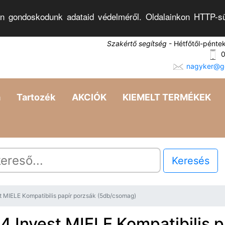
n gondoskodunk adataid védelméről. Oldalainkon HTTP-sü
Szakértő segítség
- Hétfőtől-pénte
0
nagyker@go
a
Tartozék
AKCIÓK
KIEMELT TERMÉKEK
Keresés
 MIELE Kompatibilis papír porzsák (5db/csomag)
 Invest MIELE Kompatibilis p