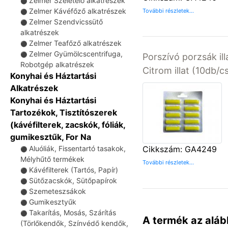
Zelmer Szeletelő alkatrészek
⚫
Zelmer Kávéfőző alkatrészek
További részletek...
⚫
Zelmer Szendvicssütő
⚫
alkatrészek
Zelmer Teafőző alkatrészek
⚫
Zelmer Gyümölcscentrifuga,
⚫
Porszívó porzsák ill
Robotgép alkatrészek
Citrom illat (10db/
Konyhai és Háztartási
Alkatrészek
Konyhai és Háztartási
Tartozékok, Tisztítószerek
(kávéfilterek, zacskók, fóliák,
gumikesztűk, For Na
Aluóliák, Fissentartó tasakok,
Cikkszám: GA4249
⚫
Mélyhűtő termékek
További részletek...
Kávéfilterek (Tartós, Papír)
⚫
Sütőzacskók, Sütőpapírok
⚫
Szemeteszsákok
⚫
Gumikesztyűk
⚫
Takarítás, Mosás, Szárítás
⚫
A termék az aláb
(Törlőkendők, Színvédő kendők,