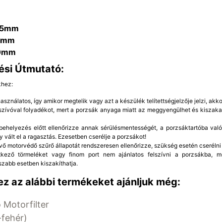
95mm
5mm
0mm
ési Útmutató:
khez:
sználatos, így amikor megtelik vagy azt a készülék telítettségjelzője jelzi, akkor
rszívóval folyadékot, mert a porzsák anyaga miatt az meggyengülhet és kiszaka
ehelyezés előtt ellenőrizze annak sérülésmentességét, a porzsáktartóba való 
y vált el a ragasztás. Ezesetben cserélje a porzsákot!
vő motorvédő szűrő állapotát rendszeresen ellenőrizze, szükség esetén cserélni 
etkező törmeléket vagy finom port nem ajánlatos felszívni a porzsákba, 
szabb esetben kiszakíthatja.
z az alábbi termékeket ajánljuk még:
 Motorfilter
fehér)