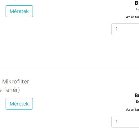
B
E
Méretek
Az ár ta
 Mikrofilter
-fehér)
B
E
Méretek
Az ár ta