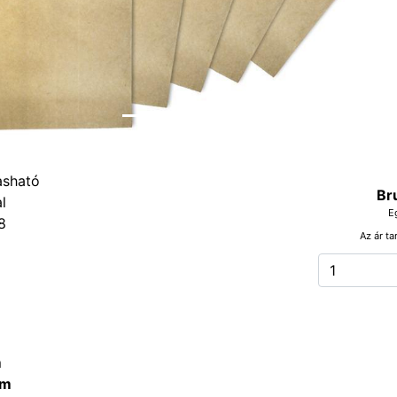
Br
E
8
Az ár ta
m
m