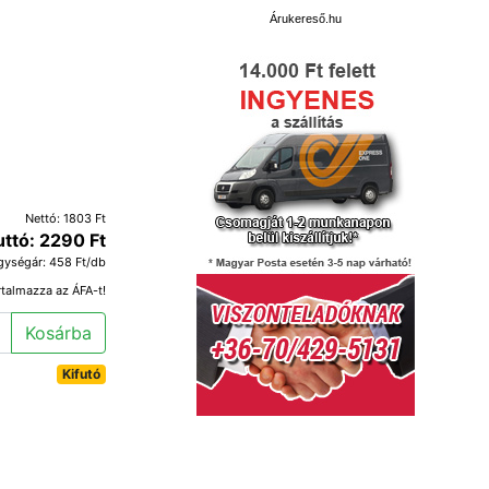
Árukereső.hu
Nettó: 1803 Ft
uttó: 2290 Ft
gységár: 458 Ft/db
rtalmazza az ÁFA-t!
Kosárba
Kifutó