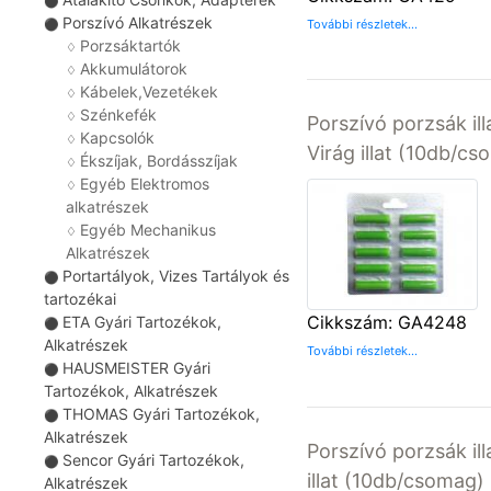
⚫
Porszívó Alkatrészek
⚫
További részletek...
Porzsáktartók
♢
Akkumulátorok
♢
Kábelek,Vezetékek
♢
Szénkefék
♢
Porszívó porzsák il
Kapcsolók
♢
Virág illat (10db/c
Ékszíjak, Bordásszíjak
♢
Egyéb Elektromos
♢
alkatrészek
Egyéb Mechanikus
♢
Alkatrészek
Portartályok, Vizes Tartályok és
⚫
tartozékai
Cikkszám: GA4248
ETA Gyári Tartozékok,
⚫
Alkatrészek
További részletek...
HAUSMEISTER Gyári
⚫
Tartozékok, Alkatrészek
THOMAS Gyári Tartozékok,
⚫
Alkatrészek
Porszívó porzsák il
Sencor Gyári Tartozékok,
⚫
illat (10db/csomag)
Alkatrészek