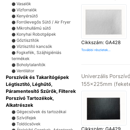
Vasalók
⚫
Vízforralók
⚫
Kenyérsütő
⚫
Forrólevegős Sütő / Air Fryer
⚫
Mikrohullámú sütő
⚫
Konyhai Robotgépek
⚫
Gőztisztítók
⚫
Cikkszám: GA428
Víztisztító kancsók
⚫
További részletek...
Fogkefék, Szájhigiéniás
⚫
termékek
Boholytalanítók
⚫
Ventilátor
⚫
Univerzális Porszívó
Porszívók és Takarítógépek
155x225mm (fekete
Légtisztító, Léghűtő,
Páramentesítő Szűrők, Filterek
Porszívó Tartozékok,
Alkatrészek
Gégecsövek és tartozékai
⚫
Szívófejek
⚫
Toldócsövek
⚫
Cikkszám: GA429
Átalakító Csonkok, Adapterek