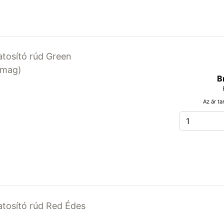
latosító rúd Green
somag)
B
Az ár ta
latosító rúd Red Édes