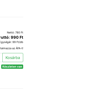
Nettó: 780 Ft
ruttó: 990 Ft
Egységár: 99 Ft/db
rtalmazza az ÁFA-t!
Kosárba
Készleten van