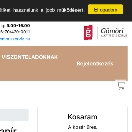
Elfogadom
tiket használunk a jobb működésért.
kig:
9:00-16:00
6-70/420-0011
moriszerviz.hu
VISZONTELADÓKNAK
Bejelentkezés
Kosaram
A kosár üres.
apír