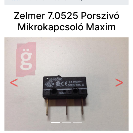
Zelmer 7.0525 Porszivó
Mikrokapcsoló Maxim
Előző
Követ