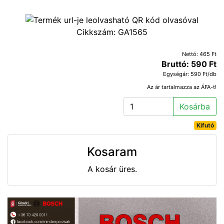
Cikkszám:
GA1565
Nettó: 465 Ft
Bruttó: 590 Ft
Egységár: 590 Ft/db
Az ár tartalmazza az ÁFA-t!
Kosárba
Kifutó
Kosaram
A kosár üres.