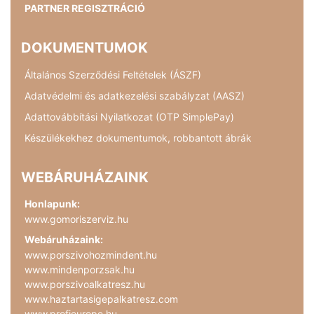
PARTNER REGISZTRÁCIÓ
DOKUMENTUMOK
Általános Szerződési Feltételek (ÁSZF)
Adatvédelmi és adatkezelési szabályzat (AASZ)
Adattovábbítási Nyilatkozat (OTP SimplePay)
Készülékekhez dokumentumok, robbantott ábrák
WEBÁRUHÁZAINK
Honlapunk:
www.gomoriszerviz.hu
Webáruházaink:
www.porszivohozmindent.hu
www.mindenporzsak.hu
www.porszivoalkatresz.hu
www.haztartasigepalkatresz.com
www.profieurope.hu