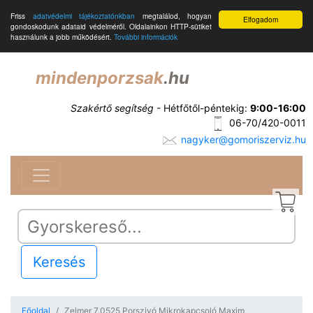
Friss
adatvédelmi tájékoztatónkban
megtalálod, hogyan
Elfogadom
gondoskodunk adataid védelméről. Oldalainkon HTTP-sütiket
használunk a jobb működésért.
További információk
mindenporzsak
.hu
Szakértő segítség
- Hétfőtől-péntekig:
9:00-16:00
06-70/420-0011
nagyker@gomoriszerviz.hu
Keresés
Főoldal
Zelmer 7.0525 Porszivó Mikrokapcsoló Maxim