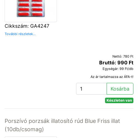
Cikkszám: GA4247
További részletek...
Nettó: 780 Ft
Bruttó: 990 Ft
Egységár: 99 Ft/db
Az ár tartalmazza az ÁFA-t!
Kosárba
Készleten van
Porszívó porzsák illatosító rúd Blue Friss illat
(10db/csomag)