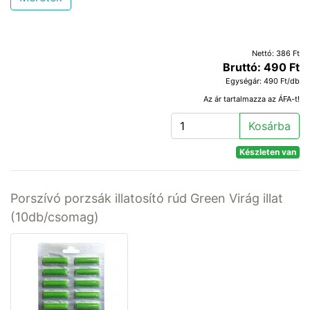
Nettó: 386 Ft
Bruttó: 490 Ft
Egységár: 490 Ft/db
Az ár tartalmazza az ÁFA-t!
Kosárba
Készleten van
Porszívó porzsák illatosító rúd Green Virág illat
(10db/csomag)