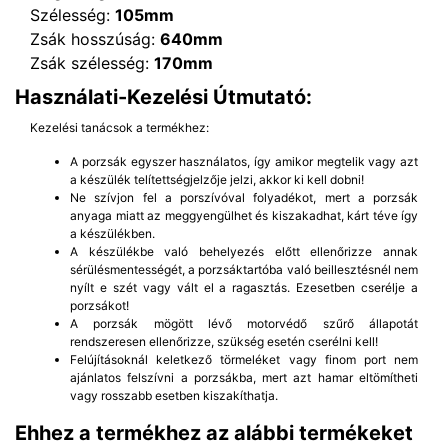
Szélesség:
105mm
Zsák hosszúság:
640mm
Zsák szélesség:
170mm
Használati-Kezelési Útmutató:
Kezelési tanácsok a termékhez:
A porzsák egyszer használatos, így amikor megtelik vagy azt
a készülék telítettségjelzője jelzi, akkor ki kell dobni!
Ne szívjon fel a porszívóval folyadékot, mert a porzsák
anyaga miatt az meggyengülhet és kiszakadhat, kárt téve így
a készülékben.
A készülékbe való behelyezés előtt ellenőrizze annak
sérülésmentességét, a porzsáktartóba való beillesztésnél nem
nyílt e szét vagy vált el a ragasztás. Ezesetben cserélje a
porzsákot!
A porzsák mögött lévő motorvédő szűrő állapotát
rendszeresen ellenőrizze, szükség esetén cserélni kell!
Felújításoknál keletkező törmeléket vagy finom port nem
ajánlatos felszívni a porzsákba, mert azt hamar eltömítheti
vagy rosszabb esetben kiszakíthatja.
Ehhez a termékhez az alábbi termékeket