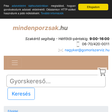
Friss
adatvédelmi tájékoztatónkban
megtalálod, hogyan
Elfogadom
gondoskodunk adataid védelméről. Oldalainkon HTTP-sütiket
használunk a jobb működésért.
További információk
mindenporzsak
.hu
Szakértő segítség
- Hétfőtől-péntekig:
9:00-16:00
06-70/420-0011
nagyker@gomoriszerviz.hu
Keresés
Főoldal