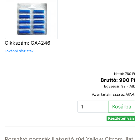
Cikkszám: GA4246
További részletek...
Nettó: 780 Ft
Bruttó: 990 Ft
Egységár: 99 Ft/db
Az ár tartalmazza az ÁFA-t!
Kosárba
Készleten van
Porszívó porzsák illatosító rúd Yellow Citrom illat