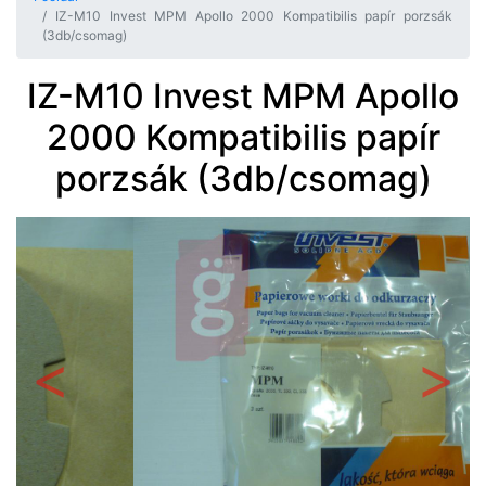
IZ-M10 Invest MPM Apollo 2000 Kompatibilis papír porzsák
(3db/csomag)
IZ-M10 Invest MPM Apollo
2000 Kompatibilis papír
porzsák (3db/csomag)
Előző
Követ