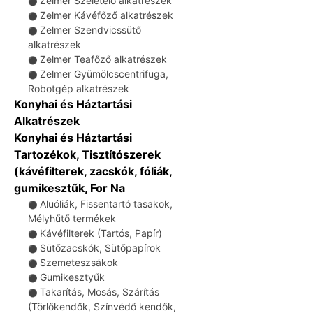
Zelmer Szeletelő alkatrészek
⚫
Zelmer Kávéfőző alkatrészek
⚫
Zelmer Szendvicssütő
⚫
alkatrészek
Zelmer Teafőző alkatrészek
⚫
Zelmer Gyümölcscentrifuga,
⚫
Robotgép alkatrészek
Konyhai és Háztartási
Alkatrészek
Konyhai és Háztartási
Tartozékok, Tisztítószerek
(kávéfilterek, zacskók, fóliák,
gumikesztűk, For Na
Aluóliák, Fissentartó tasakok,
⚫
Mélyhűtő termékek
Kávéfilterek (Tartós, Papír)
⚫
Sütőzacskók, Sütőpapírok
⚫
Szemeteszsákok
⚫
Gumikesztyűk
⚫
Takarítás, Mosás, Szárítás
⚫
(Törlőkendők, Színvédő kendők,