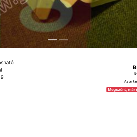
B
E
89
Az ár ta
Megszűnt, már 