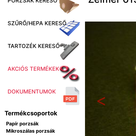
PORZSÁK KERESŐ
SZŰRŐ/HEPA KERESŐ
TARTOZÉK KERESŐ
AKCIÓS TERMÉKEK
DOKUMENTUMOK
Előző
Termékcsoportok
Papír porzsák
Mikroszálas porzsák