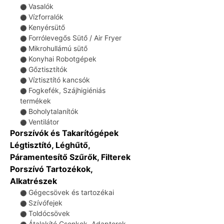
Vasalók
⚫
Vízforralók
⚫
Kenyérsütő
⚫
Forrólevegős Sütő / Air Fryer
⚫
Mikrohullámú sütő
⚫
Konyhai Robotgépek
⚫
Gőztisztítók
⚫
Víztisztító kancsók
⚫
Fogkefék, Szájhigiéniás
⚫
termékek
Boholytalanítók
⚫
Ventilátor
⚫
Porszívók és Takarítógépek
Légtisztító, Léghűtő,
Páramentesítő Szűrők, Filterek
Porszívó Tartozékok,
Alkatrészek
Gégecsövek és tartozékai
⚫
Szívófejek
⚫
Toldócsövek
⚫
Átalakító Csonkok, Adapterek