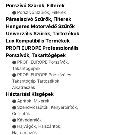
Porszívó Szűrők, Filterek
Porszívó Szűrők, Filterek
⚫
Páraelszívó Szűrők, Filterek
Hengeres Motorvédő Szűrők
Univerzális Szűrők, Tartozékok
Lux Kompatibilis Termékek
PROFI EUROPE Professzionális
Porszívók, Takarítógépek
PROFI EUROPE Porszívók,
⚫
Takarítógépek
PROFI EUROPE Porszívó és
⚫
Takarítógép Tartozékok
Alkatrészek
Háztartási Kisgépek
Aprítók, Mixerek
⚫
Szendvicssütők, Kenyérpirítók,
⚫
Grillsütők
Kávédarálók
⚫
Hajvágók, Hajszárítók,
⚫
Hajformázók