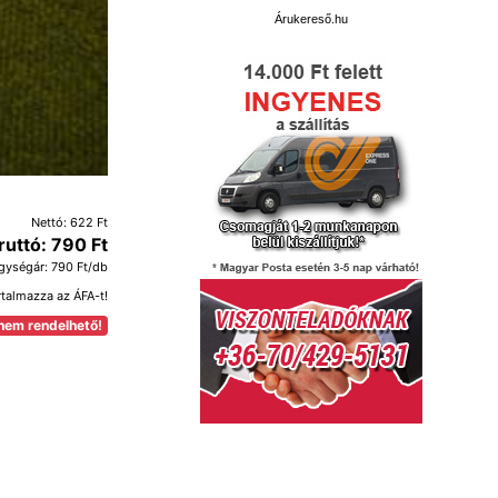
Árukereső.hu
Nettó: 622 Ft
ruttó: 790 Ft
gységár: 790 Ft/db
rtalmazza az ÁFA-t!
nem rendelhető!