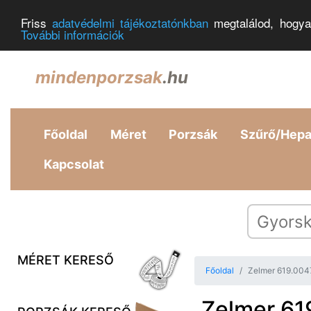
Friss
adatvédelmi tájékoztatónkban
megtalálod, hogya
További információk
mindenporzsak
.hu
Főoldal
Méret
Porzsák
Szűrő/Hep
Kapcsolat
MÉRET KERESŐ
Főoldal
Zelmer 619.0047
Zelmer 61