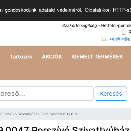
n gondoskodunk adataid védelméről. Oldalainkon HTTP-sü
Szakértő segítség
- Hétfőtől-pénte
0
nagyker@go
a
Tartozék
AKCIÓK
KIEMELT TERMÉKEK
Keresés
 Porszívó Szivattyúház Fedél Wodnik 616/ 619
9.0047 Porszívó Szivattyúház