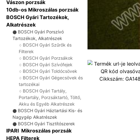
Vászon porzsák
10db-os Mikroszálas porzsák
BOSCH Gyári Tartozékok,
Alkatrészek
BOSCH Gyári Porszívó
⚫
Tartozékok, Alkatrészek
BOSCH Gyári Szűrők és
♢
Filterek
BOSCH Gyári Porzsákok
♢
BOSCH Gyári Szívófejek
♢
BOSCH Gyári Toldócsövek
♢
BOSCH Gyári Gégecsövek és
Cikkszám:
GA14
♢
tartozékai
BOSCH Gyári Tartály,
♢
Portartály, Porzsáktartó, Töltő,
Akku és Egyéb Alkatrészek
BOSCH Gyári Háztartási Kis- és
⚫
Nagygép Alkatrészek
BOSCH Gyári Tisztítószerek
⚫
IPARI Mikroszálas porzsák
HEPA Filterek