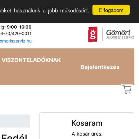
Elfogadom
tiket használunk a jobb működésért.
kig:
9:00-16:00
6-70/420-0011
moriszerviz.hu
VISZONTELADÓKNAK
Bejelentkezés
Kosaram
A kosár üres.
 Fedél