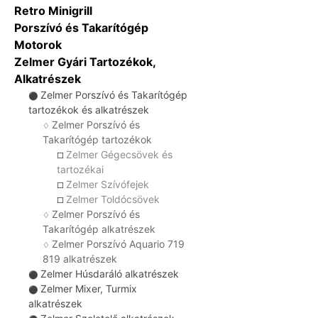
Retro Minigrill
Porszívó és Takarítógép
Motorok
Zelmer Gyári Tartozékok,
Alkatrészek
Zelmer Porszívó és Takarítógép
⚫
tartozékok és alkatrészek
Zelmer Porszívó és
♢
Takarítógép tartozékok
Zelmer Gégecsövek és
☐
tartozékai
Zelmer Szívófejek
☐
Zelmer Toldócsövek
☐
Zelmer Porszívó és
♢
Takarítógép alkatrészek
Zelmer Porszívó Aquario 719
♢
819 alkatrészek
Zelmer Húsdaráló alkatrészek
⚫
Zelmer Mixer, Turmix
⚫
alkatrészek