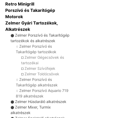
Retro Minigrill
Porszívó és Takarítógép
Motorok
Zelmer Gyári Tartozékok,
Alkatrészek
Zelmer Porszívó és Takarítógép
⚫
tartozékok és alkatrészek
Zelmer Porszívó és
♢
Takarítógép tartozékok
Zelmer Gégecsövek és
☐
tartozékai
Zelmer Szívófejek
☐
Zelmer Toldócsövek
☐
Zelmer Porszívó és
♢
Takarítógép alkatrészek
Zelmer Porszívó Aquario 719
♢
819 alkatrészek
Zelmer Húsdaráló alkatrészek
⚫
Zelmer Mixer, Turmix
⚫
alkatrészek