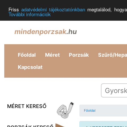
Friss
adatvédelmi tájékoztatónkban
megtalálod, hogya
További információk
mindenporzsak
.hu
Főoldal
Méret
Porzsák
Szűrő/Hep
Kapcsolat
MÉRET KERESŐ
Főoldal