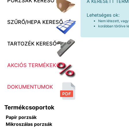
PORZSÁK KERESŐ
A KERESETT TER
Lehetséges ok:
Nem létezett, vagy
SZŰRŐ/HEPA KERESŐ
korábban törölve le
TARTOZÉK KERESŐ
AKCIÓS TERMÉKEK
DOKUMENTUMOK
Termékcsoportok
Papír porzsák
Mikroszálas porzsák