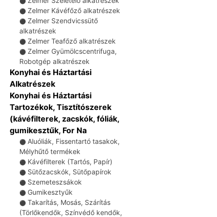
Zelmer Szeletelő alkatrészek
⚫
Zelmer Kávéfőző alkatrészek
⚫
Zelmer Szendvicssütő
⚫
alkatrészek
Zelmer Teafőző alkatrészek
⚫
Zelmer Gyümölcscentrifuga,
⚫
Robotgép alkatrészek
Konyhai és Háztartási
Alkatrészek
Konyhai és Háztartási
Tartozékok, Tisztítószerek
(kávéfilterek, zacskók, fóliák,
gumikesztűk, For Na
Aluóliák, Fissentartó tasakok,
⚫
Mélyhűtő termékek
Kávéfilterek (Tartós, Papír)
⚫
Sütőzacskók, Sütőpapírok
⚫
Szemeteszsákok
⚫
Gumikesztyűk
⚫
Takarítás, Mosás, Szárítás
⚫
(Törlőkendők, Színvédő kendők,