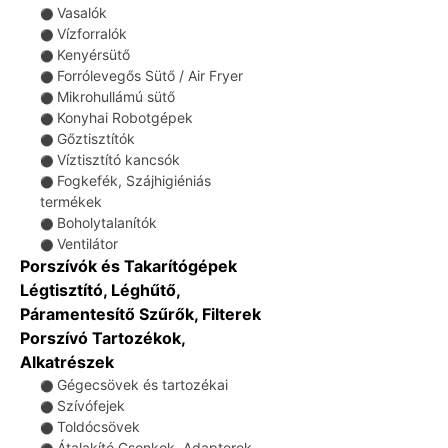
Vasalók
⚫
Vízforralók
⚫
Kenyérsütő
⚫
Forrólevegős Sütő / Air Fryer
⚫
Mikrohullámú sütő
⚫
Konyhai Robotgépek
⚫
Gőztisztítók
⚫
Víztisztító kancsók
⚫
Fogkefék, Szájhigiéniás
⚫
termékek
Boholytalanítók
⚫
Ventilátor
⚫
Porszívók és Takarítógépek
Légtisztító, Léghűtő,
Páramentesítő Szűrők, Filterek
Porszívó Tartozékok,
Alkatrészek
Gégecsövek és tartozékai
⚫
Szívófejek
⚫
Toldócsövek
⚫
Átalakító Csonkok, Adapterek