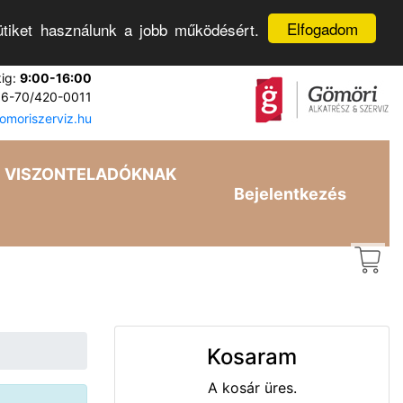
Elfogadom
tiket használunk a jobb működésért.
kig:
9:00-16:00
6-70/420-0011
moriszerviz.hu
VISZONTELADÓKNAK
Bejelentkezés
Kosaram
A kosár üres.