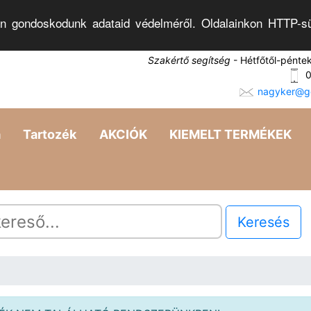
n gondoskodunk adataid védelméről. Oldalainkon HTTP-sü
Szakértő segítség
- Hétfőtől-pénte
0
nagyker@go
a
Tartozék
AKCIÓK
KIEMELT TERMÉKEK
Keresés