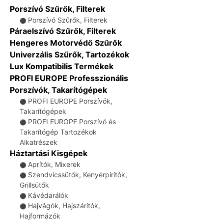
Porszívó Szűrők, Filterek
Porszívó Szűrők, Filterek
⚫
Páraelszívó Szűrők, Filterek
Hengeres Motorvédő Szűrők
Univerzális Szűrők, Tartozékok
Lux Kompatibilis Termékek
PROFI EUROPE Professzionális
Porszívók, Takarítógépek
PROFI EUROPE Porszívók,
⚫
Takarítógépek
PROFI EUROPE Porszívó és
⚫
Takarítógép Tartozékok
Alkatrészek
Háztartási Kisgépek
Aprítók, Mixerek
⚫
Szendvicssütők, Kenyérpirítók,
⚫
Grillsütők
Kávédarálók
⚫
Hajvágók, Hajszárítók,
⚫
Hajformázók