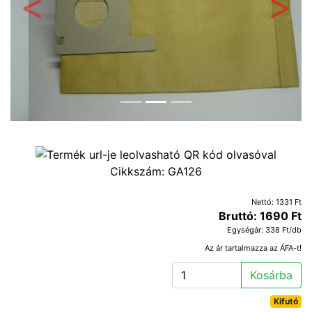
Előző
Követ
Cikkszám:
GA126
Nettó: 1331 Ft
Bruttó: 1690 Ft
Egységár: 338 Ft/db
Az ár tartalmazza az ÁFA-t!
Kosárba
Kifutó