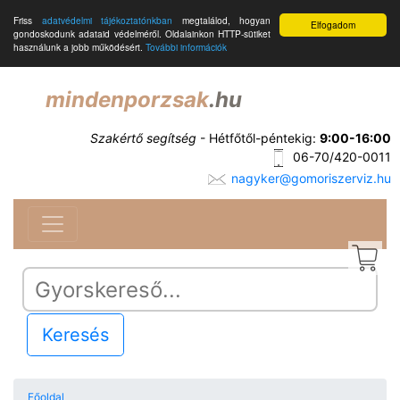
Friss
adatvédelmi tájékoztatónkban
megtalálod, hogyan
Elfogadom
gondoskodunk adataid védelméről. Oldalainkon HTTP-sütiket
használunk a jobb működésért.
További információk
mindenporzsak
.hu
Szakértő segítség
- Hétfőtől-péntekig:
9:00-16:00
06-70/420-0011
nagyker@gomoriszerviz.hu
Keresés
Főoldal