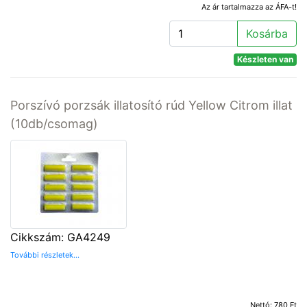
Az ár tartalmazza az ÁFA-t!
Kosárba
Készleten van
Porszívó porzsák illatosító rúd Yellow Citrom illat
(10db/csomag)
Cikkszám: GA4249
További részletek...
Nettó: 780 Ft