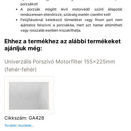
porzsákot!
A porzsák mögött lévő motorvédő szűrő állapotát
rendszeresen ellenőrizze, szükség esetén cserélni kell!
Felújításoknál keletkező törmeléket vagy finom port nem
ajánlatos felszívni a porzsákba, mert azt hamar eltömítheti
vagy rosszabb esetben kiszakíthatja.
Ehhez a termékhez az alábbi termékeket
ajánljuk még:
Univerzális Porszívó Motorfilter 155x225mm
(fehér-fehér)
Cikkszám: GA428
További részletek...