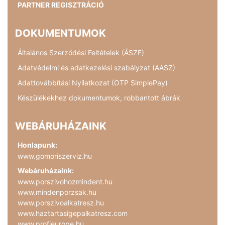
PARTNER REGISZTRÁCIÓ
DOKUMENTUMOK
Általános Szerződési Feltételek (ÁSZF)
Adatvédelmi és adatkezelési szabályzat (AASZ)
Adattovábbítási Nyilatkozat (OTP SimplePay)
Készülékekhez dokumentumok, robbantott ábrák
WEBÁRUHÁZAINK
Honlapunk:
www.gomoriszerviz.hu
Webáruházaink:
www.porszivohozmindent.hu
www.mindenporzsak.hu
www.porszivoalkatresz.hu
www.haztartasigepalkatresz.com
www.profieurope.hu