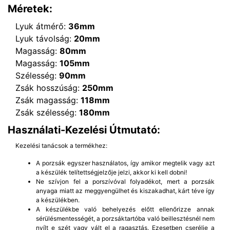
Méretek:
Lyuk átmérő:
36mm
Lyuk távolság:
20mm
Magasság:
80mm
Magasság:
105mm
Szélesség:
90mm
Zsák hosszúság:
250mm
Zsák magasság:
118mm
Zsák szélesség:
180mm
Használati-Kezelési Útmutató:
Kezelési tanácsok a termékhez:
A porzsák egyszer használatos, így amikor megtelik vagy azt
a készülék telítettségjelzője jelzi, akkor ki kell dobni!
Ne szívjon fel a porszívóval folyadékot, mert a porzsák
anyaga miatt az meggyengülhet és kiszakadhat, kárt téve így
a készülékben.
A készülékbe való behelyezés előtt ellenőrizze annak
sérülésmentességét, a porzsáktartóba való beillesztésnél nem
nyílt e szét vagy vált el a ragasztás. Ezesetben cserélje a