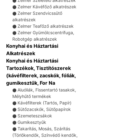
Zelmer Szeletelő alkatrészek
⚫
Zelmer Kávéfőző alkatrészek
⚫
Zelmer Szendvicssütő
⚫
alkatrészek
Zelmer Teafőző alkatrészek
⚫
Zelmer Gyümölcscentrifuga,
⚫
Robotgép alkatrészek
Konyhai és Háztartási
Alkatrészek
Konyhai és Háztartási
Tartozékok, Tisztítószerek
(kávéfilterek, zacskók, fóliák,
gumikesztűk, For Na
Aluóliák, Fissentartó tasakok,
⚫
Mélyhűtő termékek
Kávéfilterek (Tartós, Papír)
⚫
Sütőzacskók, Sütőpapírok
⚫
Szemeteszsákok
⚫
Gumikesztyűk
⚫
Takarítás, Mosás, Szárítás
⚫
(Törlőkendők, Színvédő kendők,