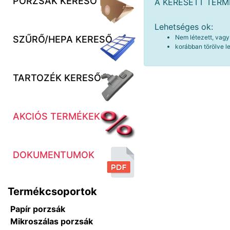
PORZSÁK KERESŐ
A KERESETT TER
Lehetséges ok:
Nem létezett, vagy
SZŰRŐ/HEPA KERESŐ
korábban törölve le
TARTOZÉK KERESŐ
AKCIÓS TERMÉKEK
DOKUMENTUMOK
Termékcsoportok
Papír porzsák
Mikroszálas porzsák