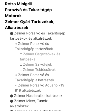
Retro Minigrill
Porszívó és Takarítógép
Motorok
Zelmer Gyári Tartozékok,
Alkatrészek
Zelmer Porszívó és Takarítógép
⚫
tartozékok és alkatrészek
Zelmer Porszívó és
♢
Takarítógép tartozékok
Zelmer Gégecsövek és
☐
tartozékai
Zelmer Szívófejek
☐
Zelmer Toldócsövek
☐
Zelmer Porszívó és
♢
Takarítógép alkatrészek
Zelmer Porszívó Aquario 719
♢
819 alkatrészek
Zelmer Húsdaráló alkatrészek
⚫
Zelmer Mixer, Turmix
⚫
alkatrészek