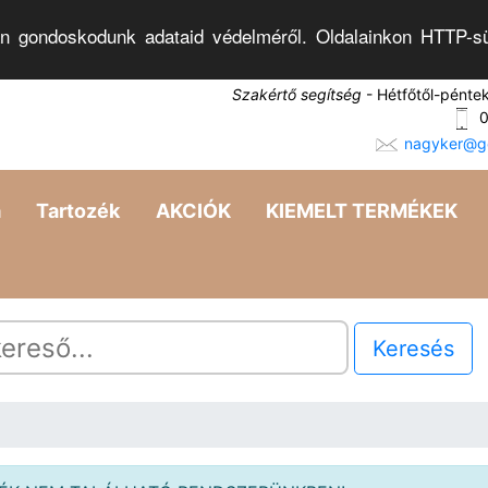
n gondoskodunk adataid védelméről. Oldalainkon HTTP-sü
Szakértő segítség
- Hétfőtől-pénte
0
nagyker@go
a
Tartozék
AKCIÓK
KIEMELT TERMÉKEK
Keresés