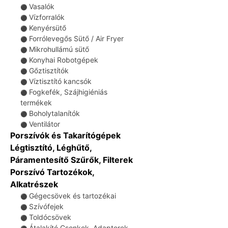
Vasalók
⚫
Vízforralók
⚫
Kenyérsütő
⚫
Forrólevegős Sütő / Air Fryer
⚫
Mikrohullámú sütő
⚫
Konyhai Robotgépek
⚫
Gőztisztítók
⚫
Víztisztító kancsók
⚫
Fogkefék, Szájhigiéniás
⚫
termékek
Boholytalanítók
⚫
Ventilátor
⚫
Porszívók és Takarítógépek
Légtisztító, Léghűtő,
Páramentesítő Szűrők, Filterek
Porszívó Tartozékok,
Alkatrészek
Gégecsövek és tartozékai
⚫
Szívófejek
⚫
Toldócsövek
⚫
Átalakító Csonkok, Adapterek