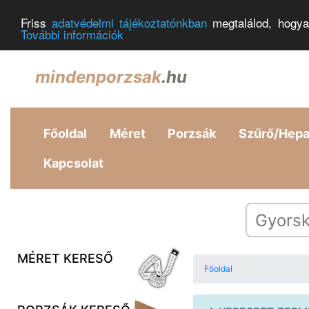
Friss
adatvédelmi tájékoztatónkban
megtalálod, hogya
További információk
mindenporzsak
.hu
Főoldal
Méret
Porzsák
Szűrő/Hep
Kapcsolat
MÉRET KERESŐ
Főoldal