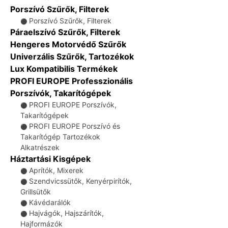
Porszívó Szűrők, Filterek
Porszívó Szűrők, Filterek
⚫
Páraelszívó Szűrők, Filterek
Hengeres Motorvédő Szűrők
Univerzális Szűrők, Tartozékok
Lux Kompatibilis Termékek
PROFI EUROPE Professzionális
Porszívók, Takarítógépek
PROFI EUROPE Porszívók,
⚫
Takarítógépek
PROFI EUROPE Porszívó és
⚫
Takarítógép Tartozékok
Alkatrészek
Háztartási Kisgépek
Aprítók, Mixerek
⚫
Szendvicssütők, Kenyérpirítók,
⚫
Grillsütők
Kávédarálók
⚫
Hajvágók, Hajszárítók,
⚫
Hajformázók