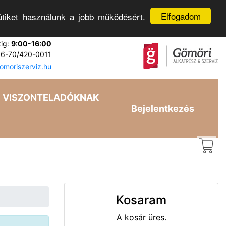
Elfogadom
tiket használunk a jobb működésért.
kig:
9:00-16:00
6-70/420-0011
moriszerviz.hu
VISZONTELADÓKNAK
Bejelentkezés
Kosaram
A kosár üres.