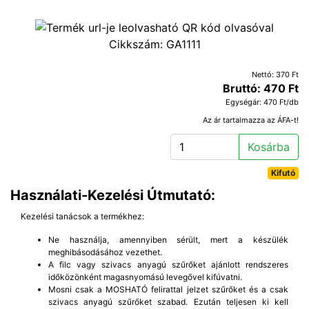
Cikkszám:
GA1111
Nettó: 370 Ft
Bruttó: 470 Ft
Egységár: 470 Ft/db
Az ár tartalmazza az ÁFA-t!
Kosárba
Kifutó
Használati-Kezelési Útmutató:
Kezelési tanácsok a termékhez:
Ne használja, amennyiben sérült, mert a készülék
meghibásodásához vezethet.
A filc vagy szivacs anyagú szűrőket ajánlott rendszeres
időközönként magasnyomású levegővel kifúvatni.
Mosni csak a MOSHATÓ felirattal jelzet szűrőket és a csak
szivacs anyagú szűrőket szabad. Ezután teljesen ki kell