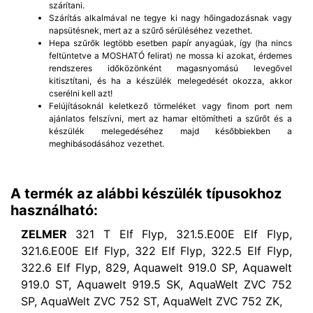
szárítani.
Szárítás alkalmával ne tegye ki nagy hőingadozásnak vagy
napsütésnek, mert az a szűrő sérüléséhez vezethet.
Hepa szűrők legtöbb esetben papír anyagúak, így (ha nincs
feltüntetve a MOSHATÓ felirat) ne mossa ki azokat, érdemes
rendszeres időközönként magasnyomású levegővel
kitisztítani, és ha a készülék melegedését okozza, akkor
cserélni kell azt!
Felújításoknál keletkező törmeléket vagy finom port nem
ajánlatos felszívni, mert az hamar eltömítheti a szűrőt és a
készülék melegedéséhez majd későbbiekben a
meghibásodásához vezethet.
A termék az alábbi készülék típusokhoz
használható:
ZELMER
321 T Elf Flyp, 321.5.E00E Elf Flyp,
321.6.E00E Elf Flyp, 322 Elf Flyp, 322.5 Elf Flyp,
322.6 Elf Flyp, 829, Aquawelt 919.0 SP, Aquawelt
919.0 ST, Aquawelt 919.5 SK, AquaWelt ZVC 752
SP, AquaWelt ZVC 752 ST, AquaWelt ZVC 752 ZK,