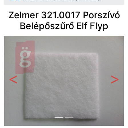
Zelmer 321.0017 Porszívó
Belépőszűrő Elf Flyp
Előző
Követ