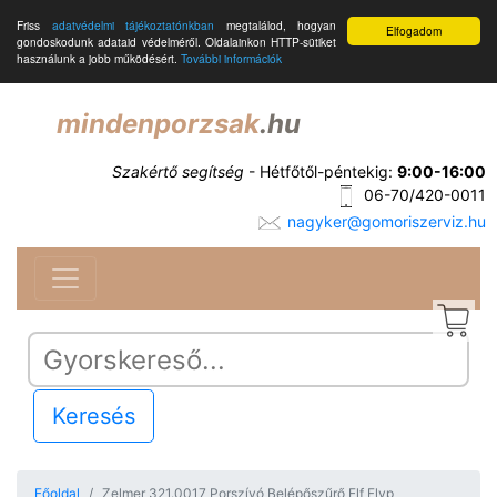
Friss
adatvédelmi tájékoztatónkban
megtalálod, hogyan
Elfogadom
gondoskodunk adataid védelméről. Oldalainkon HTTP-sütiket
használunk a jobb működésért.
További információk
mindenporzsak
.hu
Szakértő segítség
- Hétfőtől-péntekig:
9:00-16:00
06-70/420-0011
nagyker@gomoriszerviz.hu
Keresés
Főoldal
Zelmer 321.0017 Porszívó Belépőszűrő Elf Flyp