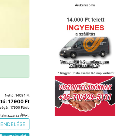
Árukereső.hu
Nettó: 14094 Ft
ttó: 17900 Ft
ségár: 17900 Ft/db
rtalmazza az ÁFA-t!
RENDELÉSE
Beszerzés alatt