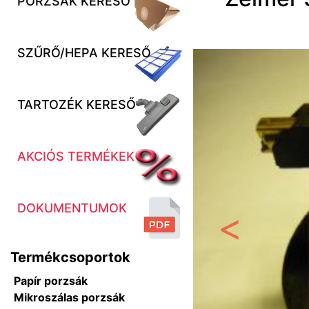
PORZSÁK KERESŐ
SZŰRŐ/HEPA KERESŐ
TARTOZÉK KERESŐ
AKCIÓS TERMÉKEK
DOKUMENTUMOK
Előző
Termékcsoportok
Papír porzsák
Mikroszálas porzsák