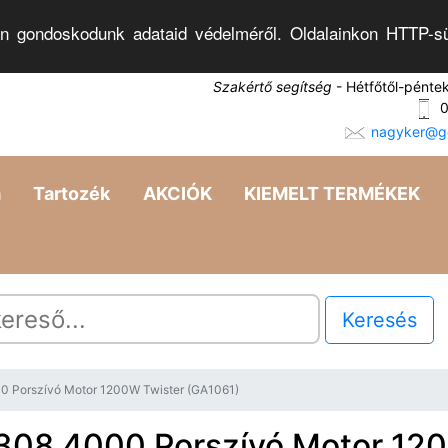
n gondoskodunk adataid védelméről. Oldalainkon HTTP-sü
Szakértő segítség
- Hétfőtől-pénte
0
nagyker@go
a
Tartozék
AKCIÓK
KIEMELT TERMÉKEK
Keresés
0 Porszívó Motor 1200W Twister (GA1061)
308.4000 Porszívó Motor 12