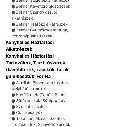
Zelmer Szeletelő alkatrészek
⚫
Zelmer Kávéfőző alkatrészek
⚫
Zelmer Szendvicssütő
⚫
alkatrészek
Zelmer Teafőző alkatrészek
⚫
Zelmer Gyümölcscentrifuga,
⚫
Robotgép alkatrészek
Konyhai és Háztartási
Alkatrészek
Konyhai és Háztartási
Tartozékok, Tisztítószerek
(kávéfilterek, zacskók, fóliák,
gumikesztűk, For Na
Aluóliák, Fissentartó tasakok,
⚫
Mélyhűtő termékek
Kávéfilterek (Tartós, Papír)
⚫
Sütőzacskók, Sütőpapírok
⚫
Szemeteszsákok
⚫
Gumikesztyűk
⚫
Takarítás, Mosás, Szárítás
⚫
(Törlőkendők, Színvédő kendők,