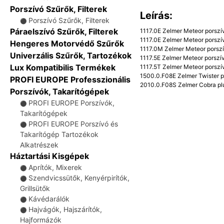
Porszívó Szűrők, Filterek
Leírás:
Porszívó Szűrők, Filterek
⚫
Páraelszívó Szűrők, Filterek
1117.0E Zelmer Meteor porszí
1117.0E Zelmer Meteor porszí
Hengeres Motorvédő Szűrők
1117.0M Zelmer Meteor porsz
Univerzális Szűrők, Tartozékok
1117.5E Zelmer Meteor porszí
Lux Kompatibilis Termékek
1117.5T Zelmer Meteor porszí
1500.0.F08E Zelmer Twister p
PROFI EUROPE Professzionális
2010.0.F08S Zelmer Cobra pl
Porszívók, Takarítógépek
PROFI EUROPE Porszívók,
⚫
Takarítógépek
PROFI EUROPE Porszívó és
⚫
Takarítógép Tartozékok
Alkatrészek
Háztartási Kisgépek
Aprítók, Mixerek
⚫
Szendvicssütők, Kenyérpirítók,
⚫
Grillsütők
Kávédarálók
⚫
Hajvágók, Hajszárítók,
⚫
Hajformázók