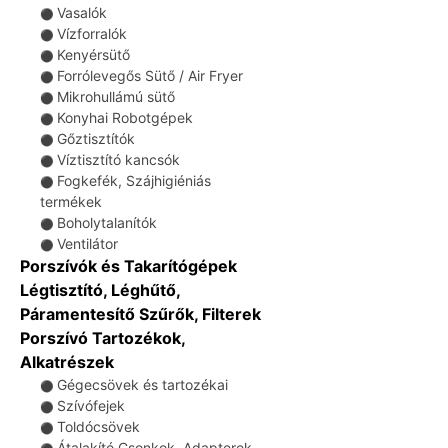
Vasalók
⚫
Vízforralók
⚫
Kenyérsütő
⚫
Forrólevegős Sütő / Air Fryer
⚫
Mikrohullámú sütő
⚫
Konyhai Robotgépek
⚫
Gőztisztítók
⚫
Víztisztító kancsók
⚫
Fogkefék, Szájhigiéniás
⚫
termékek
Boholytalanítók
⚫
Ventilátor
⚫
Porszívók és Takarítógépek
Légtisztító, Léghűtő,
Páramentesítő Szűrők, Filterek
Porszívó Tartozékok,
Alkatrészek
Gégecsövek és tartozékai
⚫
Szívófejek
⚫
Toldócsövek
⚫
Átalakító Csonkok, Adapterek