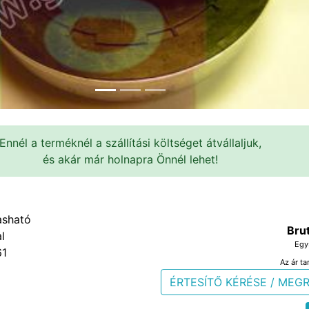
Ennél a terméknél a szállítási költséget átvállaljuk,
és akár már holnapra Önnél lehet!
Bru
Egy
61
Az ár ta
ÉRTESÍTŐ KÉRÉSE / MEG