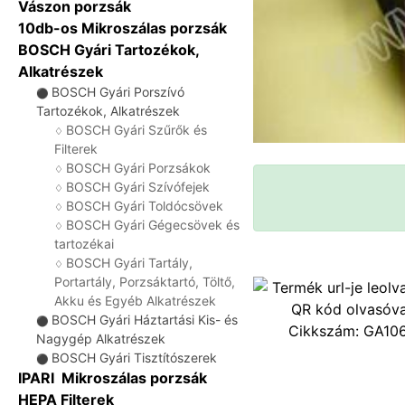
Vászon porzsák
10db-os Mikroszálas porzsák
BOSCH Gyári Tartozékok,
Alkatrészek
BOSCH Gyári Porszívó
⚫
Tartozékok, Alkatrészek
BOSCH Gyári Szűrők és
♢
Filterek
BOSCH Gyári Porzsákok
♢
BOSCH Gyári Szívófejek
♢
BOSCH Gyári Toldócsövek
♢
BOSCH Gyári Gégecsövek és
♢
tartozékai
BOSCH Gyári Tartály,
♢
Portartály, Porzsáktartó, Töltő,
Akku és Egyéb Alkatrészek
BOSCH Gyári Háztartási Kis- és
⚫
Cikkszám:
GA10
Nagygép Alkatrészek
BOSCH Gyári Tisztítószerek
⚫
IPARI Mikroszálas porzsák
HEPA Filterek