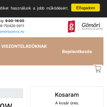
Elfogadom
tiket használunk a jobb működésért.
kig:
9:00-16:00
6-70/420-0011
moriszerviz.hu
VISZONTELADÓKNAK
Bejelentkezés
Kosaram
A kosár üres.
00W