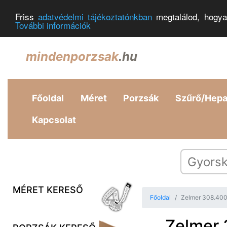
Friss
adatvédelmi tájékoztatónkban
megtalálod, hogya
További információk
mindenporzsak
.hu
Főoldal
Méret
Porzsák
Szűrő/Hep
Kapcsolat
MÉRET KERESŐ
Főoldal
Zelmer 308.400
Zelmer 