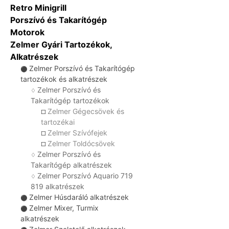
Retro Minigrill
Porszívó és Takarítógép
Motorok
Zelmer Gyári Tartozékok,
Alkatrészek
Zelmer Porszívó és Takarítógép
⚫
tartozékok és alkatrészek
Zelmer Porszívó és
♢
Takarítógép tartozékok
Zelmer Gégecsövek és
☐
tartozékai
Zelmer Szívófejek
☐
Zelmer Toldócsövek
☐
Zelmer Porszívó és
♢
Takarítógép alkatrészek
Zelmer Porszívó Aquario 719
♢
819 alkatrészek
Zelmer Húsdaráló alkatrészek
⚫
Zelmer Mixer, Turmix
⚫
alkatrészek