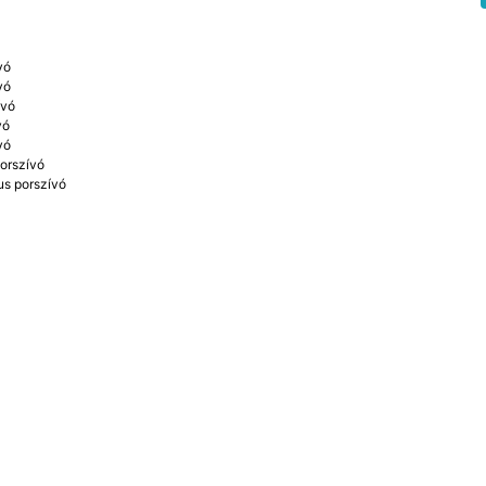
vó
vó
ívó
vó
vó
orszívó
us porszívó