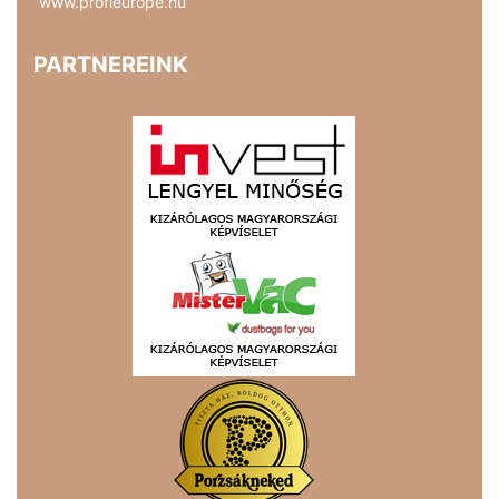
www.profieurope.hu
PARTNEREINK