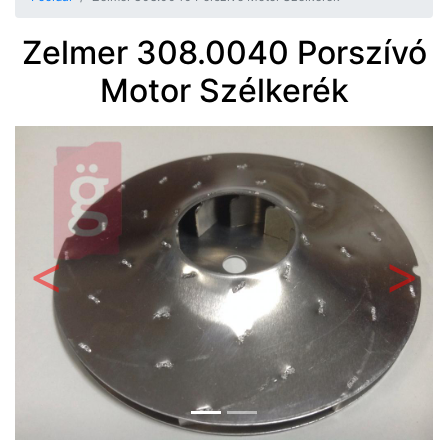
Zelmer 308.0040 Porszívó
Motor Szélkerék
Előző
Követ