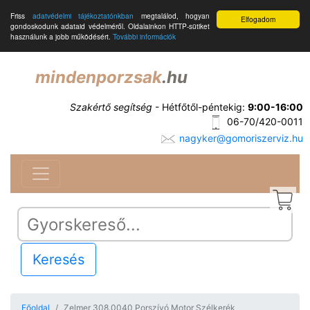
Friss
adatvédelmi tájékoztatónkban
megtalálod, hogyan
Elfogadom
gondoskodunk adataid védelméről. Oldalainkon HTTP-sütiket
használunk a jobb működésért.
További információk
mindenporzsak
.hu
Szakértő segítség
- Hétfőtől-péntekig:
9:00-16:00
06-70/420-0011
nagyker@gomoriszerviz.hu
Keresés
Főoldal
Zelmer 308.0040 Porszívó Motor Szélkerék