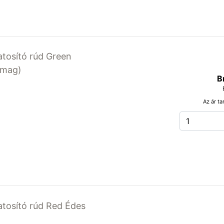
latosító rúd Green
somag)
B
Az ár ta
latosító rúd Red Édes