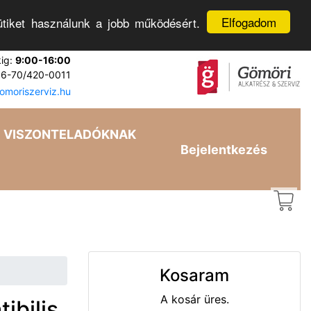
Elfogadom
tiket használunk a jobb működésért.
kig:
9:00-16:00
6-70/420-0011
moriszerviz.hu
VISZONTELADÓKNAK
Bejelentkezés
Kosaram
A kosár üres.
ibilis