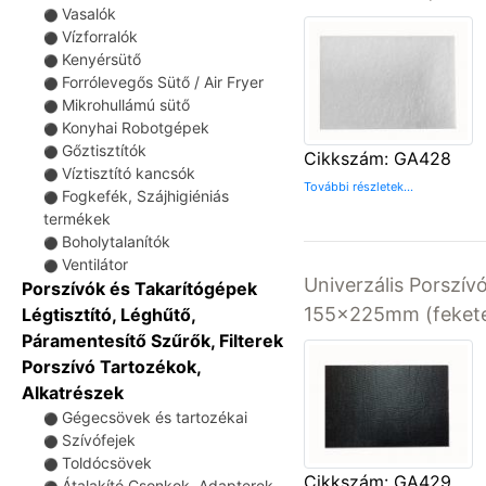
Vasalók
⚫
Vízforralók
⚫
Kenyérsütő
⚫
Forrólevegős Sütő / Air Fryer
⚫
Mikrohullámú sütő
⚫
Konyhai Robotgépek
⚫
Gőztisztítók
⚫
Cikkszám: GA428
Víztisztító kancsók
⚫
További részletek...
Fogkefék, Szájhigiéniás
⚫
termékek
Boholytalanítók
⚫
Ventilátor
⚫
Univerzális Porszívó
Porszívók és Takarítógépek
155x225mm (fekete
Légtisztító, Léghűtő,
Páramentesítő Szűrők, Filterek
Porszívó Tartozékok,
Alkatrészek
Gégecsövek és tartozékai
⚫
Szívófejek
⚫
Toldócsövek
⚫
Cikkszám: GA429
Átalakító Csonkok, Adapterek