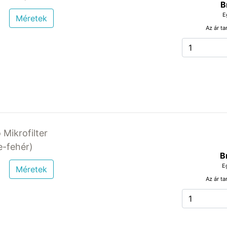
B
E
Méretek
Az ár ta
 Mikrofilter
-fehér)
B
E
Méretek
Az ár ta