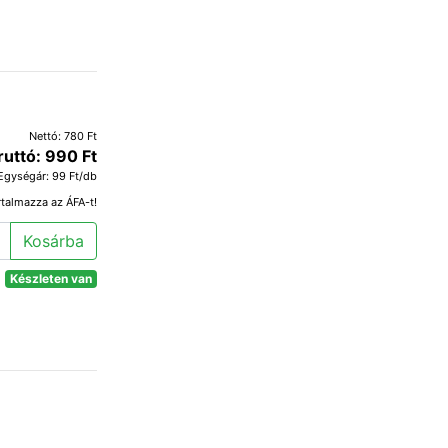
Nettó: 780 Ft
ruttó: 990 Ft
Egységár: 99 Ft/db
rtalmazza az ÁFA-t!
Kosárba
Készleten van