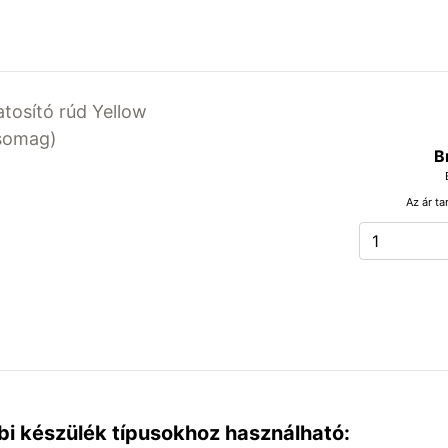
atosító rúd Yellow
csomag)
B
Az ár ta
bi készülék típusokhoz használható: