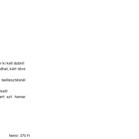
 ki kell dobni!
dhat, kárt téve
beillesztésnél
kell!
mert azt hamar
Nettó: 370 Ft