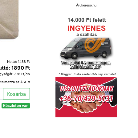
Árukereső.hu
Nettó: 1488 Ft
uttó: 1890 Ft
gységár: 378 Ft/db
rtalmazza az ÁFA-t!
Kosárba
Készleten van