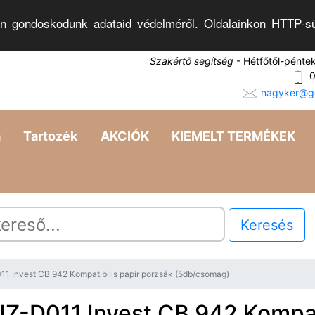
n gondoskodunk adataid védelméről. Oldalainkon HTTP-sü
Szakértő segítség
- Hétfőtől-pénte
0
nagyker@go
a
Tartozék
AKCIÓK
KIEMELT TERMÉKEK
Keresés
1 Invest CB 942 Kompatibilis papír porzsák (5db/csomag)
IZ-D011 Invest CB 942 Kompat