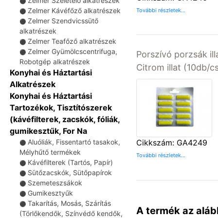
Zelmer Szeletelő alkatrészek
⚫
Zelmer Kávéfőző alkatrészek
További részletek...
⚫
Zelmer Szendvicssütő
⚫
alkatrészek
Zelmer Teafőző alkatrészek
⚫
Zelmer Gyümölcscentrifuga,
⚫
Porszívó porzsák ill
Robotgép alkatrészek
Citrom illat (10db/
Konyhai és Háztartási
Alkatrészek
Konyhai és Háztartási
Tartozékok, Tisztítószerek
(kávéfilterek, zacskók, fóliák,
gumikesztűk, For Na
Aluóliák, Fissentartó tasakok,
Cikkszám: GA4249
⚫
Mélyhűtő termékek
További részletek...
Kávéfilterek (Tartós, Papír)
⚫
Sütőzacskók, Sütőpapírok
⚫
Szemeteszsákok
⚫
Gumikesztyűk
⚫
Takarítás, Mosás, Szárítás
⚫
A termék az aláb
(Törlőkendők, Színvédő kendők,