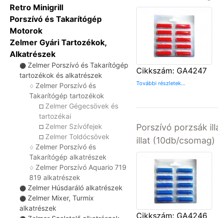
Retro Minigrill
Porszívó és Takarítógép
Motorok
Zelmer Gyári Tartozékok,
Alkatrészek
Zelmer Porszívó és Takarítógép
⚫
Cikkszám: GA4247
tartozékok és alkatrészek
További részletek...
Zelmer Porszívó és
♢
Takarítógép tartozékok
Zelmer Gégecsövek és
☐
tartozékai
Zelmer Szívófejek
Porszívó porzsák ill
☐
Zelmer Toldócsövek
☐
illat (10db/csomag)
Zelmer Porszívó és
♢
Takarítógép alkatrészek
Zelmer Porszívó Aquario 719
♢
819 alkatrészek
Zelmer Húsdaráló alkatrészek
⚫
Zelmer Mixer, Turmix
⚫
alkatrészek
Cikkszám: GA4246