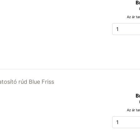
B
Az ár ta
atosító rúd Blue Friss
B
Az ár ta