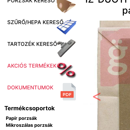
PORZSÁK KERESŐ
p
SZŰRŐ/HEPA KERESŐ
TARTOZÉK KERESŐ
AKCIÓS TERMÉKEK
DOKUMENTUMOK
Előző
Termékcsoportok
Papír porzsák
Mikroszálas porzsák