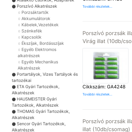
⚫
Porszívó Alkatrészek
⚫
További részletek...
Porzsáktartók
♢
Akkumulátorok
♢
Kábelek,Vezetékek
♢
Szénkefék
♢
Porszívó porzsák il
Kapcsolók
♢
Virág illat (10db/c
Ékszíjak, Bordásszíjak
♢
Egyéb Elektromos
♢
alkatrészek
Egyéb Mechanikus
♢
Alkatrészek
Portartályok, Vizes Tartályok és
⚫
tartozékai
Cikkszám: GA4248
ETA Gyári Tartozékok,
⚫
Alkatrészek
További részletek...
HAUSMEISTER Gyári
⚫
Tartozékok, Alkatrészek
THOMAS Gyári Tartozékok,
⚫
Alkatrészek
Porszívó porzsák il
Sencor Gyári Tartozékok,
⚫
illat (10db/csomag)
Alkatrészek