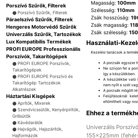
Magasság:
100mm
Porszívó Szűrők, Filterek
Szélesség:
110mm
Porszívó Szűrők, Filterek
⚫
Zsák hosszúság:
1
Páraelszívó Szűrők, Filterek
Zsák magasság:
11
Hengeres Motorvédő Szűrők
Zsák szélesség:
15
Univerzális Szűrők, Tartozékok
Lux Kompatibilis Termékek
Használati-Kezel
PROFI EUROPE Professzionális
Kezelési tanácsok a termé
Porszívók, Takarítógépek
A porzsák egyszer ha
PROFI EUROPE Porszívók,
⚫
Ne szívjon fel a po
Takarítógépek
így a készülékben.
PROFI EUROPE Porszívó és
⚫
A készülékbe való b
Takarítógép Tartozékok
nem nyílt e szét vag
Alkatrészek
A porzsák mögött lé
Háztartási Kisgépek
Felújításoknál kel
eltömítheti vagy ros
Aprítók, Mixerek
⚫
Szendvicssütők, Kenyérpirítók,
⚫
Ehhez a termékhe
Grillsütők
Kávédarálók
⚫
Univerzális Porszívó
Hajvágók, Hajszárítók,
⚫
155x225mm (fehér-
Hajformázók