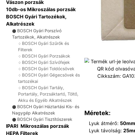
Vászon porzsák
10db-os Mikroszálas porzsák
BOSCH Gyári Tartozékok,
Alkatrészek
BOSCH Gyári Porszívó
⚫
Tartozékok, Alkatrészek
BOSCH Gyári Szűrők és
♢
Filterek
BOSCH Gyári Porzsákok
♢
BOSCH Gyári Szívófejek
♢
BOSCH Gyári Toldócsövek
♢
BOSCH Gyári Gégecsövek és
Cikkszám:
GA10
♢
tartozékai
BOSCH Gyári Tartály,
♢
Portartály, Porzsáktartó, Töltő,
Akku és Egyéb Alkatrészek
BOSCH Gyári Háztartási Kis- és
⚫
Méretek:
Nagygép Alkatrészek
BOSCH Gyári Tisztítószerek
⚫
Lyuk átmérő:
50m
IPARI Mikroszálas porzsák
Lyuk távolság:
25m
HEPA Filterek