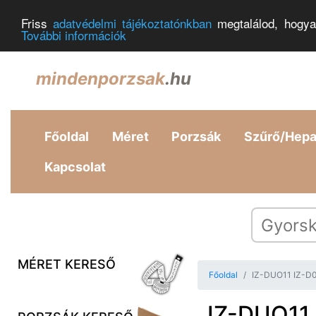
Friss
adatvédelmi tájékoztatónkban
megtalálod, hogya
További információk
mindenporzsak
.hu
Főoldal
Méret
Porzsák
Szűrő/Hep
Kapcsolat
MÉRET KERESŐ
Főoldal
IZ-DUO11 IZ-D01
IZ-DUO11 