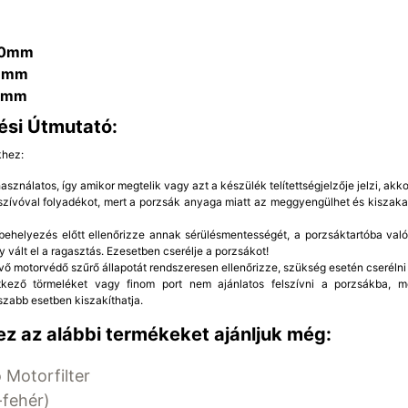
90mm
8mm
0mm
ési Útmutató:
khez:
sználatos, így amikor megtelik vagy azt a készülék telítettségjelzője jelzi, akkor
rszívóval folyadékot, mert a porzsák anyaga miatt az meggyengülhet és kiszaka
ehelyezés előtt ellenőrizze annak sérülésmentességét, a porzsáktartóba való 
y vált el a ragasztás. Ezesetben cserélje a porzsákot!
vő motorvédő szűrő állapotát rendszeresen ellenőrizze, szükség esetén cserélni 
etkező törmeléket vagy finom port nem ajánlatos felszívni a porzsákba, 
szabb esetben kiszakíthatja.
z az alábbi termékeket ajánljuk még:
 Motorfilter
fehér)