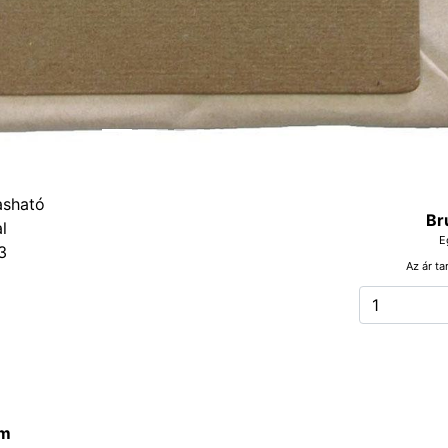
Br
E
3
Az ár ta
m
m