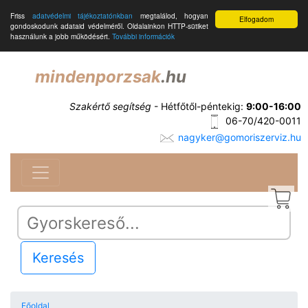
Friss
adatvédelmi tájékoztatónkban
megtalálod, hogyan
Elfogadom
gondoskodunk adataid védelméről. Oldalainkon HTTP-sütiket
használunk a jobb működésért.
További információk
mindenporzsak
.hu
Szakértő segítség
- Hétfőtől-péntekig:
9:00-16:00
06-70/420-0011
nagyker@gomoriszerviz.hu
Keresés
Főoldal