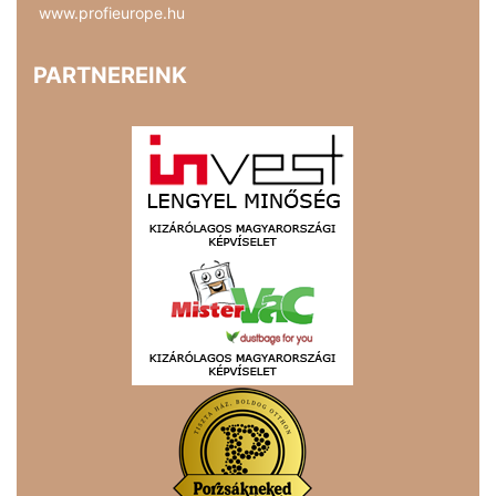
www.profieurope.hu
PARTNEREINK