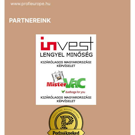
www.profieurope.hu
PARTNEREINK