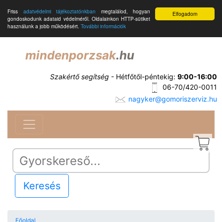
Friss
adatvédelmi tájékoztatónkban
megtalálod, hogyan
Elfogadom
gondoskodunk adataid védelméről. Oldalainkon HTTP-sütiket
használunk a jobb működésért.
További információk
mindenporzsak
.hu
Szakértő segítség
- Hétfőtől-péntekig:
9:00-16:00
06-70/420-0011
nagyker@gomoriszerviz.hu
Keresés
Főoldal