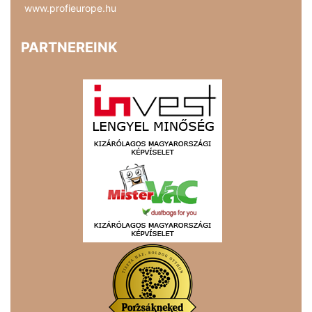
www.profieurope.hu
PARTNEREINK