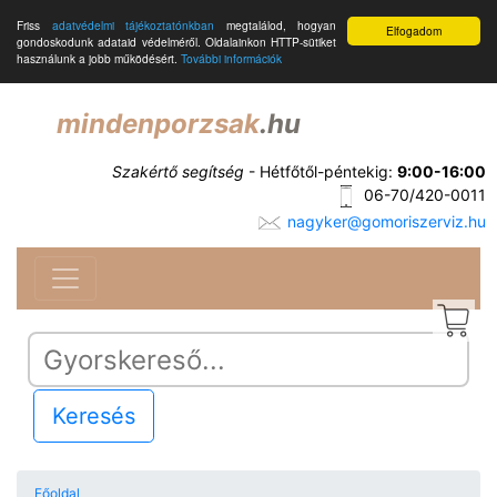
Friss
adatvédelmi tájékoztatónkban
megtalálod, hogyan
Elfogadom
gondoskodunk adataid védelméről. Oldalainkon HTTP-sütiket
használunk a jobb működésért.
További információk
mindenporzsak
.hu
Szakértő segítség
- Hétfőtől-péntekig:
9:00-16:00
06-70/420-0011
nagyker@gomoriszerviz.hu
Keresés
Főoldal