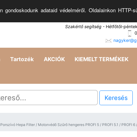
n gondoskodunk adataid védelméről. Oldalainkon HTTP-sü
Szakértő segítség
- Hétfőtől-pénte
0
nagyker@go
a
Tartozék
AKCIÓK
KIEMELT TERMÉKEK
Keresés
szívó Hepa Filter / Motorvédő Szűrő hengeres PROFI 5 / PROFI 5.1 / PROFI 6 /