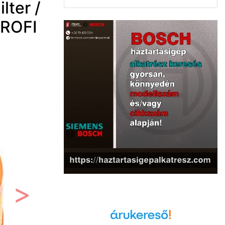
ter /
PROFI
Következő