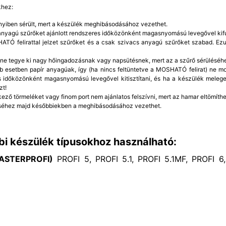
khez:
yiben sérült, mert a készülék meghibásodásához vezethet.
 anyagú szűrőket ajánlott rendszeres időközönként magasnyomású levegővel kifú
TÓ felirattal jelzet szűrőket és a csak szivacs anyagú szűrőket szabad. Ezut
 ne tegye ki nagy hőingadozásnak vagy napsütésnek, mert az a szűrő sérüléséh
b esetben papír anyagúak, így (ha nincs feltüntetve a MOSHATÓ felirat) ne mo
 időközönként magasnyomású levegővel kitisztítani, és ha a készülék meleg
zt!
kező törmeléket vagy finom port nem ajánlatos felszívni, mert az hamar eltömíthet
éhez majd későbbiekben a meghibásodásához vezethet.
bi készülék típusokhoz használható:
ASTERPROFI)
PROFI 5, PROFI 5.1, PROFI 5.1MF, PROFI 6,