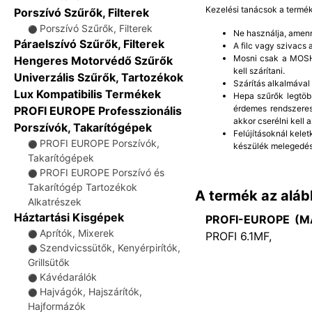
Kezelési tanácsok a termé
Porszívó Szűrők, Filterek
Porszívó Szűrők, Filterek
⚫
Ne használja, amenn
Páraelszívó Szűrők, Filterek
A filc vagy szivacs
Mosni csak a MOSHA
Hengeres Motorvédő Szűrők
kell szárítani.
Univerzális Szűrők, Tartozékok
Szárítás alkalmával
Lux Kompatibilis Termékek
Hepa szűrők legtöb
érdemes rendszeres
PROFI EUROPE Professzionális
akkor cserélni kell a
Porszívók, Takarítógépek
Felújításoknál kelet
PROFI EUROPE Porszívók,
⚫
készülék melegedés
Takarítógépek
PROFI EUROPE Porszívó és
⚫
Takarítógép Tartozékok
A termék az aláb
Alkatrészek
Háztartási Kisgépek
PROFI-EUROPE (M
Aprítók, Mixerek
PROFI 6.1MF,
⚫
Szendvicssütők, Kenyérpirítók,
⚫
Grillsütők
Kávédarálók
⚫
Hajvágók, Hajszárítók,
⚫
Hajformázók