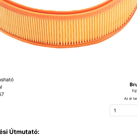
Br
Eg
67
Az ár ta
ési Útmutató: