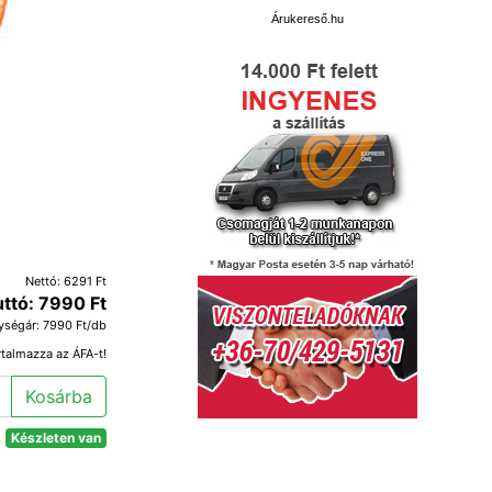
Árukereső.hu
Nettó: 6291 Ft
uttó: 7990 Ft
ységár: 7990 Ft/db
rtalmazza az ÁFA-t!
Kosárba
Készleten van