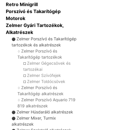
Retro Minigrill
Porszívó és Takarítógép
Motorok
Zelmer Gyári Tartozékok,
Alkatrészek
Zelmer Porszívó és Takarítógép
⚫
tartozékok és alkatrészek
Zelmer Porszívó és
♢
Takarítógép tartozékok
Zelmer Gégecsövek és
☐
tartozékai
Zelmer Szívófejek
☐
Zelmer Toldócsövek
☐
Zelmer Porszívó és
♢
Takarítógép alkatrészek
Zelmer Porszívó Aquario 719
♢
819 alkatrészek
Zelmer Húsdaráló alkatrészek
⚫
Zelmer Mixer, Turmix
⚫
alkatrészek