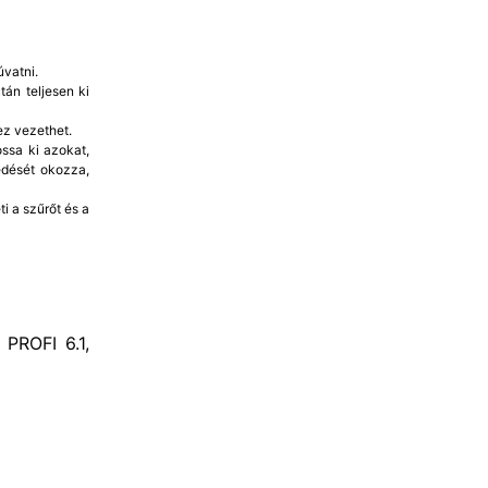
vatni.
án teljesen ki
ez vezethet.
ssa ki azokat,
edését okozza,
i a szűrőt és a
 PROFI 6.1,