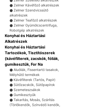
Zelmer Szeletelő alkatrészek
⚫
Zelmer Kávéfőző alkatrészek
⚫
Zelmer Szendvicssütő
⚫
alkatrészek
Zelmer Teafőző alkatrészek
⚫
Zelmer Gyümölcscentrifuga,
⚫
Robotgép alkatrészek
Konyhai és Háztartási
Alkatrészek
Konyhai és Háztartási
Tartozékok, Tisztítószerek
(kávéfilterek, zacskók, fóliák,
gumikesztűk, For Na
Aluóliák, Fissentartó tasakok,
⚫
Mélyhűtő termékek
Kávéfilterek (Tartós, Papír)
⚫
Sütőzacskók, Sütőpapírok
⚫
Szemeteszsákok
⚫
Gumikesztyűk
⚫
Takarítás, Mosás, Szárítás
⚫
(Törlőkendők, Színvédő kendők,