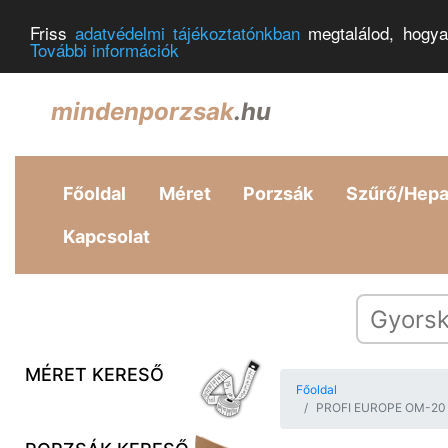
Friss
adatvédelmi tájékoztatónkban
megtalálod, hogya
További információk
mindenporzsak
.hu
Főoldal
Méret
Porzsák
Szűrő/Hep
Kapcsolat
MÉRET KERESŐ
Főoldal
PROFI EUROPE OM-20 Por