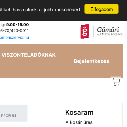
Elfogadom
tiket használunk a jobb működésért.
kig:
9:00-16:00
6-70/420-0011
moriszerviz.hu
VISZONTELADÓKNAK
Bejelentkezés
Kosaram
 PROFI 6.1
A kosár üres.