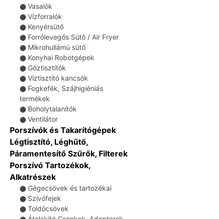
Vasalók
⚫
Vízforralók
⚫
Kenyérsütő
⚫
Forrólevegős Sütő / Air Fryer
⚫
Mikrohullámú sütő
⚫
Konyhai Robotgépek
⚫
Gőztisztítók
⚫
Víztisztító kancsók
⚫
Fogkefék, Szájhigiéniás
⚫
termékek
Boholytalanítók
⚫
Ventilátor
⚫
Porszívók és Takarítógépek
Légtisztító, Léghűtő,
Páramentesítő Szűrők, Filterek
Porszívó Tartozékok,
Alkatrészek
Gégecsövek és tartozékai
⚫
Szívófejek
⚫
Toldócsövek
⚫
Átalakító Csonkok, Adapterek