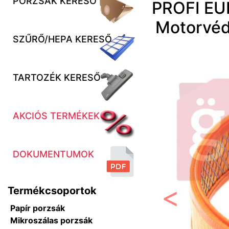
PORZSÁK KERESŐ
PROFI EUR
Motorvéd
SZŰRŐ/HEPA KERESŐ
TARTOZÉK KERESŐ
AKCIÓS TERMÉKEK
DOKUMENTUMOK
Termékcsoportok
Előző
Papír porzsák
Mikroszálas porzsák