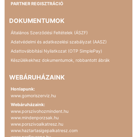
PARTNER REGISZTRÁCIÓ
DOKUMENTUMOK
Általános Szerződési Feltételek (ÁSZF)
Adatvédelmi és adatkezelési szabályzat (AASZ)
Adattovábbítási Nyilatkozat (OTP SimplePay)
Készülékekhez dokumentumok, robbantott ábrák
WEBÁRUHÁZAINK
Honlapunk:
www.gomoriszerviz.hu
Webáruházaink:
www.porszivohozmindent.hu
www.mindenporzsak.hu
www.porszivoalkatresz.hu
www.haztartasigepalkatresz.com
www.profieurope.hu