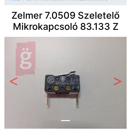
Zelmer 7.0509 Szeletelő
Mikrokapcsoló 83.133 Z
Előző
Követ