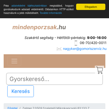
Friss
adatvédelmi tájékoztatónkban
megtalálod, hogyan
Elfogadom
gondoskodunk adataid védelméről. Oldalainkon HTTP-sütiket
használunk a jobb működésért.
További információk
mindenporzsak
.hu
Szakértő segítség
- Hétfőtől-péntekig:
9:00-16:00
06-70/420-0011
nagyker@gomoriszerviz.hu
Keresés
Főoldal
Zelmer 7.0509 Szeletelő Mikrokapcsoló 83.133 Z