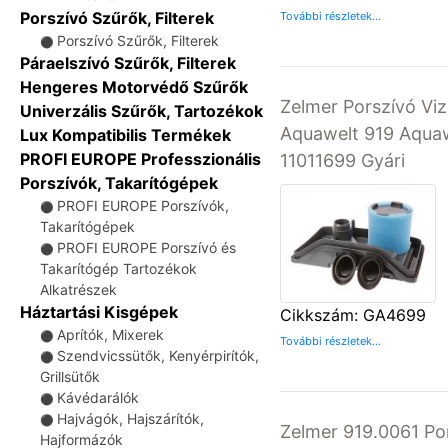
Porszívó Szűrők, Filterek
További részletek...
Porszívó Szűrők, Filterek
⚫
Páraelszívó Szűrők, Filterek
Hengeres Motorvédő Szűrők
Zelmer Porszívó Viz
Univerzális Szűrők, Tartozékok
Aquawelt 919 Aqua
Lux Kompatibilis Termékek
PROFI EUROPE Professzionális
11011699 Gyári
Porszívók, Takarítógépek
PROFI EUROPE Porszívók,
⚫
Takarítógépek
PROFI EUROPE Porszívó és
⚫
Takarítógép Tartozékok
Alkatrészek
Háztartási Kisgépek
Cikkszám: GA4699
Aprítók, Mixerek
⚫
További részletek...
Szendvicssütők, Kenyérpirítók,
⚫
Grillsütők
Kávédarálók
⚫
Hajvágók, Hajszárítók,
⚫
Zelmer 919.0061 Por
Hajformázók