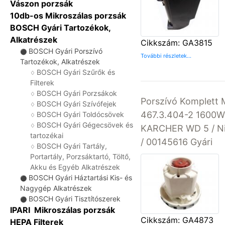
Vászon porzsák
10db-os Mikroszálas porzsák
BOSCH Gyári Tartozékok,
Alkatrészek
Cikkszám: GA3815
BOSCH Gyári Porszívó
⚫
További részletek...
Tartozékok, Alkatrészek
BOSCH Gyári Szűrők és
♢
Filterek
BOSCH Gyári Porzsákok
♢
Porszívó Komplett
BOSCH Gyári Szívófejek
♢
467.3.404-2 1600W
BOSCH Gyári Toldócsövek
♢
BOSCH Gyári Gégecsövek és
♢
KARCHER WD 5 / Nilf
tartozékai
/ 00145616 Gyári
BOSCH Gyári Tartály,
♢
Portartály, Porzsáktartó, Töltő,
Akku és Egyéb Alkatrészek
BOSCH Gyári Háztartási Kis- és
⚫
Nagygép Alkatrészek
BOSCH Gyári Tisztítószerek
⚫
IPARI Mikroszálas porzsák
Cikkszám: GA4873
HEPA Filterek