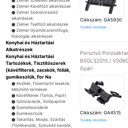
Zelmer Szeletelő alkatrészek
⚫
Zelmer Kávéfőző alkatrészek
⚫
Zelmer Szendvicssütő
⚫
alkatrészek
Cikkszám: GA5930
Zelmer Teafőző alkatrészek
⚫
További részletek...
Zelmer Gyümölcscentrifuga,
⚫
Robotgép alkatrészek
Konyhai és Háztartási
Alkatrészek
Porszívó Porzsákta
Konyhai és Háztartási
BSGL32015 / VS06
Tartozékok, Tisztítószerek
Gyári
(kávéfilterek, zacskók, fóliák,
gumikesztűk, For Na
Aluóliák, Fissentartó tasakok,
⚫
Mélyhűtő termékek
Kávéfilterek (Tartós, Papír)
⚫
Sütőzacskók, Sütőpapírok
⚫
Szemeteszsákok
⚫
Cikkszám: GA4515
Gumikesztyűk
⚫
Takarítás, Mosás, Szárítás
⚫
További részletek...
(Törlőkendők, Színvédő kendők,