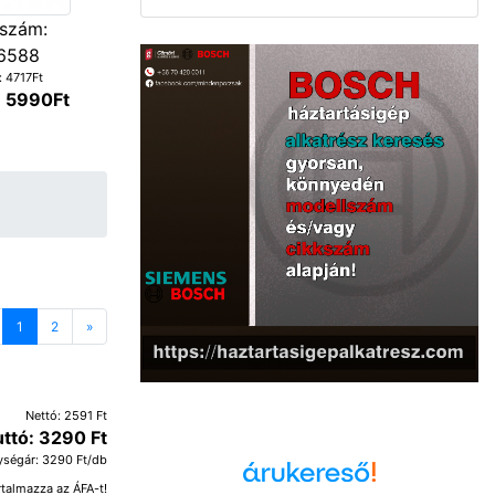
szám:
6588
: 4717Ft
: 5990Ft
revious
1
2
»
Next
Nettó: 2591 Ft
uttó: 3290 Ft
ységár: 3290 Ft/db
rtalmazza az ÁFA-t!