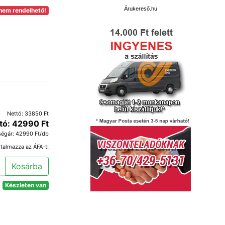
Árukereső.hu
nem rendelhető!
Nettó: 33850 Ft
tó: 42990 Ft
égár: 42990 Ft/db
rtalmazza az ÁFA-t!
Kosárba
Készleten van