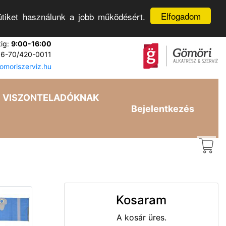
Elfogadom
tiket használunk a jobb működésért.
kig:
9:00-16:00
6-70/420-0011
moriszerviz.hu
VISZONTELADÓKNAK
Bejelentkezés
Kosaram
A kosár üres.