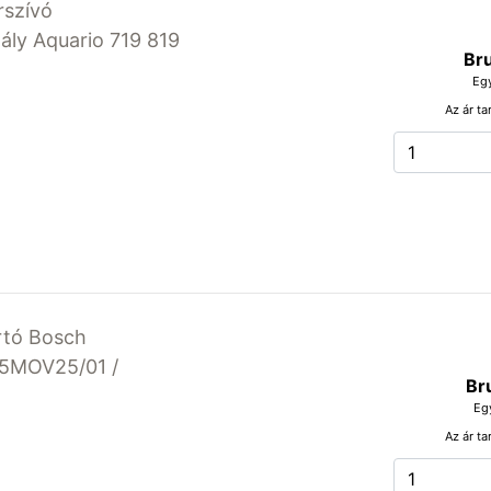
rszívó
ály Aquario 719 819
Bru
Eg
Az ár ta
rtó Bosch
5MOV25/01 /
Br
Eg
Az ár ta