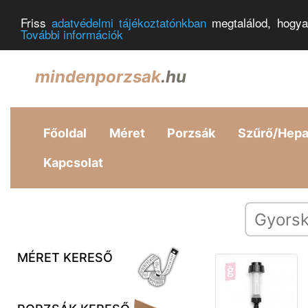
Friss
adatvédelmi tájékoztatónkban
megtalálod, hogya
További információk
mindenporzsak
.hu
Főoldal
Méret
Porzsák
Szűrő/Hep
Kapcsolat
MÉRET KERESŐ