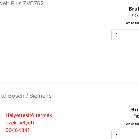
welt Plus ZVC762
Brut
Egy
Az ár ta
rtó Bosch / Siemens
Bru
Helyettesítő termék
Eg
ezek helyett:
Az ár ta
00484341