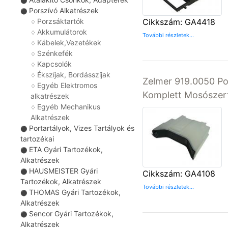
⚫
Porszívó Alkatrészek
⚫
Cikkszám: GA4418
Porzsáktartók
♢
Akkumulátorok
♢
További részletek...
Kábelek,Vezetékek
♢
Szénkefék
♢
Kapcsolók
♢
Ékszíjak, Bordásszíjak
♢
Zelmer 919.0050 Po
Egyéb Elektromos
♢
Komplett Mosószer
alkatrészek
Egyéb Mechanikus
♢
Alkatrészek
Portartályok, Vizes Tartályok és
⚫
tartozékai
ETA Gyári Tartozékok,
⚫
Alkatrészek
HAUSMEISTER Gyári
⚫
Cikkszám: GA4108
Tartozékok, Alkatrészek
További részletek...
THOMAS Gyári Tartozékok,
⚫
Alkatrészek
Sencor Gyári Tartozékok,
⚫
Alkatrészek