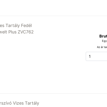
es Tartály Fedél
welt Plus ZVC762
Bru
Egy
Az ár ta
szívó Vizes Tartály