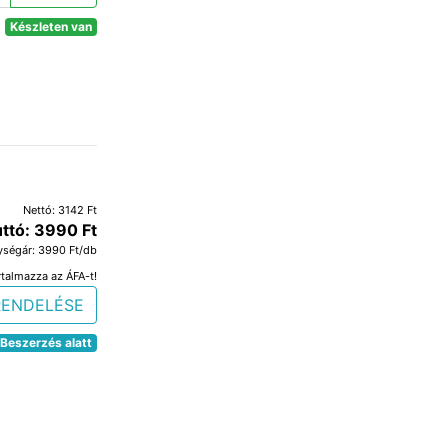
Készleten van
Nettó: 3142 Ft
ttó: 3990 Ft
ységár: 3990 Ft/db
rtalmazza az ÁFA-t!
RENDELÉSE
Beszerzés alatt