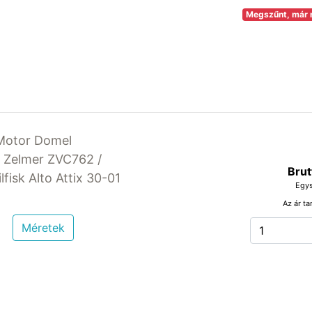
Megszűnt, már 
 Motor Domel
 Zelmer ZVC762 /
Brut
isk Alto Attix 30-01
Egys
Az ár ta
Méretek