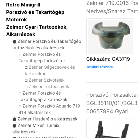
Zelmer 719.0016 Po
Retro Minigrill
Nedves/Száraz Tart
Porszívó és Takarítógép
Motorok
Zelmer Gyári Tartozékok,
Alkatrészek
Zelmer Porszívó és Takarítógép
⚫
tartozékok és alkatrészek
Zelmer Porszívó és
♢
Cikkszám: GA3719
Takarítógép tartozékok
Zelmer Gégecsövek és
További részletek...
☐
tartozékai
Zelmer Szívófejek
☐
Zelmer Toldócsövek
☐
Zelmer Porszívó és
♢
Porszívó Porzsákta
Takarítógép alkatrészek
BGL35110/01 /BGL3
Zelmer Porszívó Aquario 719
♢
00657994 Gyári
819 alkatrészek
Zelmer Húsdaráló alkatrészek
⚫
Zelmer Mixer, Turmix
⚫
alkatrészek