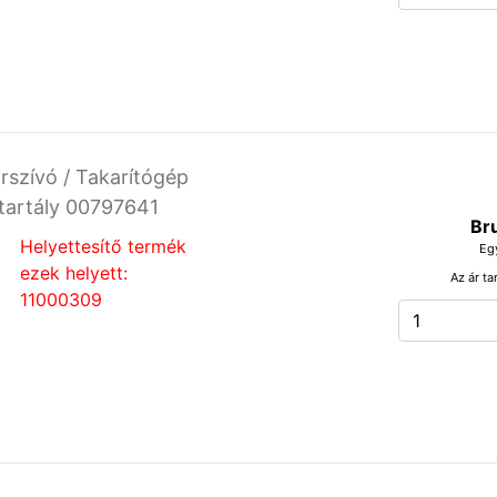
rszívó / Takarítógép
tartály 00797641
Br
Helyettesítő termék
Eg
ezek helyett:
Az ár ta
11000309