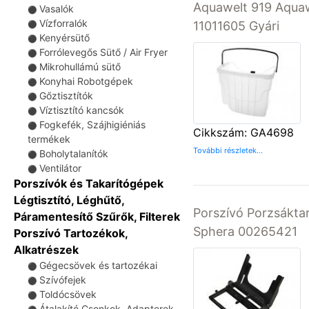
Aquawelt 919 Aqua
Vasalók
⚫
Vízforralók
11011605 Gyári
⚫
Kenyérsütő
⚫
Forrólevegős Sütő / Air Fryer
⚫
Mikrohullámú sütő
⚫
Konyhai Robotgépek
⚫
Gőztisztítók
⚫
Víztisztító kancsók
⚫
Fogkefék, Szájhigiéniás
⚫
Cikkszám: GA4698
termékek
További részletek...
Boholytalanítók
⚫
Ventilátor
⚫
Porszívók és Takarítógépek
Légtisztító, Léghűtő,
Porszívó Porzsákta
Páramentesítő Szűrők, Filterek
Sphera 00265421
Porszívó Tartozékok,
Alkatrészek
Gégecsövek és tartozékai
⚫
Szívófejek
⚫
Toldócsövek
⚫
Átalakító Csonkok, Adapterek