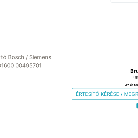
rtó Bosch / Siemens
G1600 00495701
Bru
Eg
Az ár ta
ÉRTESÍTŐ KÉRÉSE / MEG