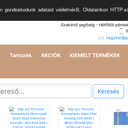
n gondoskodunk adataid védelméről. Oldalainkon HTTP-sü
Szakértő segítség
- Hétfőtől-pénte
0
nagyker@go
a
Tartozék
AKCIÓK
KIEMELT TERMÉKEK
Keresés