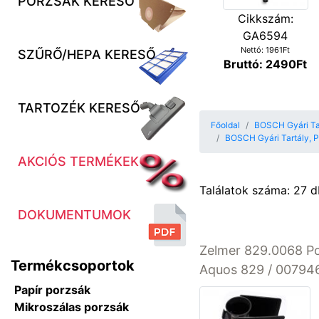
PORZSÁK KERESŐ
Cikkszám:
GA6594
Nettó: 1961Ft
SZŰRŐ/HEPA KERESŐ
Bruttó: 2490Ft
TARTOZÉK KERESŐ
Főoldal
BOSCH Gyári Ta
BOSCH Gyári Tartály, Po
AKCIÓS TERMÉKEK
Találatok száma: 27 d
DOKUMENTUMOK
Zelmer 829.0068 Po
Termékcsoportok
Aquos 829 / 00794
Papír porzsák
Mikroszálas porzsák