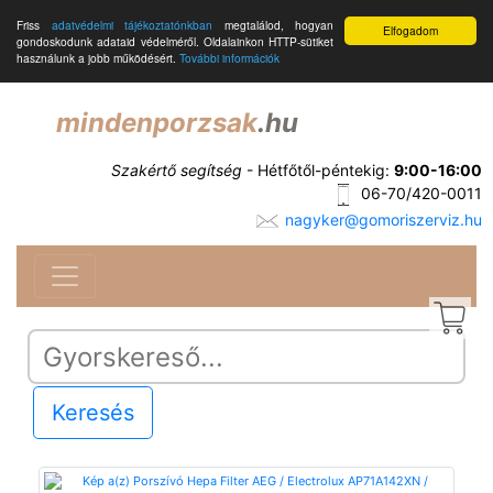
Friss
adatvédelmi tájékoztatónkban
megtalálod, hogyan
Elfogadom
gondoskodunk adataid védelméről. Oldalainkon HTTP-sütiket
használunk a jobb működésért.
További információk
mindenporzsak
.hu
Szakértő segítség
- Hétfőtől-péntekig:
9:00-16:00
06-70/420-0011
nagyker@gomoriszerviz.hu
Keresés