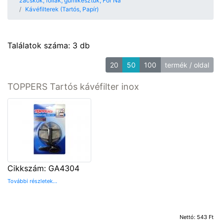
zacskók, fóliák, gumikesztűk, For Na
Kávéfilterek (Tartós, Papír)
Találatok száma: 3 db
20
50
100
termék / oldal
TOPPERS Tartós kávéfilter inox
Cikkszám: GA4304
További részletek...
Nettó: 543 Ft