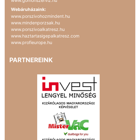
www.gomoriszerviz.hu
Webáruházaink:
www.porszivohozmindent.hu
www.mindenporzsak.hu
www.porszivoalkatresz.hu
www.haztartasigepalkatresz.com
www.profieurope.hu
PARTNEREINK