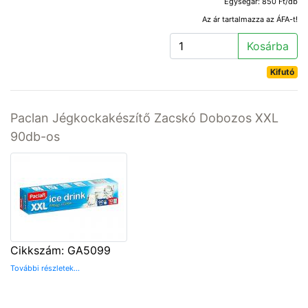
Egységár: 850 Ft/db
Az ár tartalmazza az ÁFA-t!
Kosárba
Kifutó
Paclan Jégkockakészítő Zacskó Dobozos XXL
90db-os
Cikkszám: GA5099
További részletek...