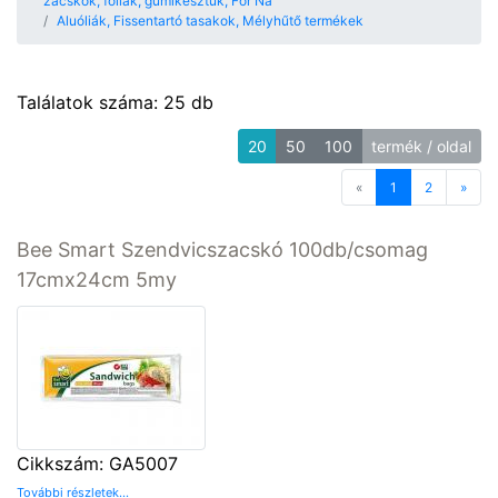
zacskók, fóliák, gumikesztűk, For Na
Aluóliák, Fissentartó tasakok, Mélyhűtő termékek
Találatok száma: 25 db
20
50
100
termék / oldal
«
Previous
1
2
»
Next
Bee Smart Szendvicszacskó 100db/csomag
17cmx24cm 5my
Cikkszám: GA5007
További részletek...