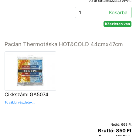
Az ár tartalmazza az ÁFA-t!
Kosárba
Készleten van
Paclan Thermotáska HOT&COLD 44cmx47cm
Cikkszám: GA5074
További részletek...
Nettó: 669 Ft
Bruttó: 850 Ft