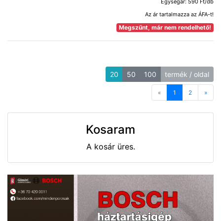
Egységár: 590 Ft/db
Az ár tartalmazza az ÁFA-t!
Megszűnt, már nem rendelhető!
20
50
100
termék / oldal
«
Previous
1
2
»
Next
Kosaram
A kosár üres.