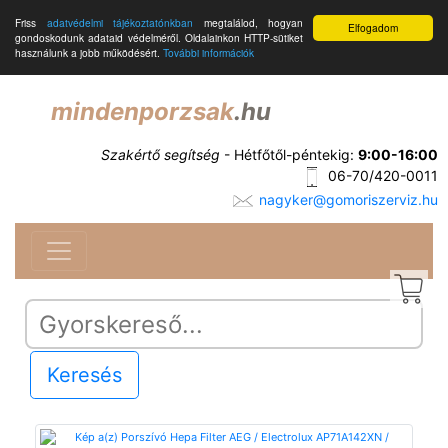
Friss
adatvédelmi tájékoztatónkban
megtalálod, hogyan
Elfogadom
gondoskodunk adataid védelméről. Oldalainkon HTTP-sütiket
használunk a jobb működésért.
További információk
mindenporzsak
.hu
Szakértő segítség
- Hétfőtől-péntekig:
9:00-16:00
06-70/420-0011
nagyker@gomoriszerviz.hu
Keresés