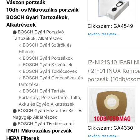
Vászon porzsák
10db-os Mikroszálas porzsák
BOSCH Gyári Tartozékok,
Alkatrészek
Cikkszám: GA4549
BOSCH Gyári Porszívó
⚫
További részletek...
Tartozékok, Alkatrészek
BOSCH Gyári Szűrők és
♢
Filterek
BOSCH Gyári Porzsákok
♢
IZ-NI21S.10 IPARI Ni
BOSCH Gyári Szívófejek
♢
/ 21-01 INOX Kompat
BOSCH Gyári Toldócsövek
♢
BOSCH Gyári Gégecsövek és
♢
porzsák (10db/csom
tartozékai
BOSCH Gyári Tartály,
♢
Portartály, Porzsáktartó, Töltő,
Akku és Egyéb Alkatrészek
BOSCH Gyári Háztartási Kis- és
⚫
Nagygép Alkatrészek
BOSCH Gyári Tisztítószerek
⚫
Cikkszám: GA4330
IPARI Mikroszálas porzsák
További részletek...
HEPA Filterek