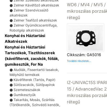
Zelmer Szeletelő alkatrészek
⚫
WD6 / MV4 / MV5 / 
Zelmer Kávéfőző alkatrészek
⚫
Zelmer Szendvicssütő
mikroszálas porzsá
⚫
alkatrészek
rétegű
Zelmer Teafőző alkatrészek
⚫
Zelmer Gyümölcscentrifuga,
⚫
Robotgép alkatrészek
Konyhai és Háztartási
Alkatrészek
Konyhai és Háztartási
Tartozékok, Tisztítószerek
Cikkszám: GA5016
(kávéfilterek, zacskók, fóliák,
További részletek...
gumikesztűk, For Na
Aluóliák, Fissentartó tasakok,
⚫
Mélyhűtő termékek
Kávéfilterek (Tartós, Papír)
⚫
IZ-UNIVAC15S IPARI
Sütőzacskók, Sütőpapírok
⚫
15 / AdvancedVac 2
Szemeteszsákok
⚫
Gumikesztyűk
mikroszálas porzsá
⚫
Takarítás, Mosás, Szárítás
⚫
rétegű
(Törlőkendők, Színvédő kendők,