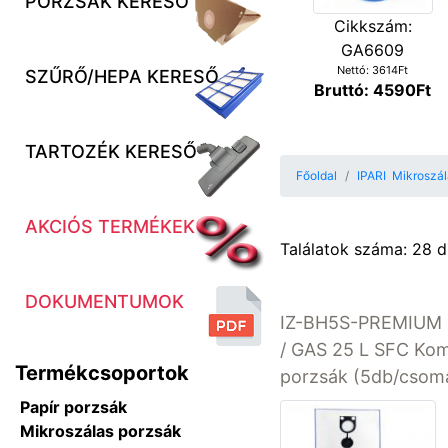
PORZSÁK KERESŐ
Cikkszám:
GA6609
Nettó: 3614Ft
SZŰRŐ/HEPA KERESŐ
Bruttó: 4590Ft
TARTOZÉK KERESŐ
Főoldal
IPARI Mikroszál
AKCIÓS TERMÉKEK
Találatok száma: 28 
DOKUMENTUMOK
IZ-BH5S-PREMIUM 
/ GAS 25 L SFC Komp
Termékcsoportok
porzsák (5db/csoma
Papír porzsák
Mikroszálas porzsák