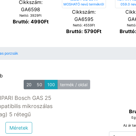
Cikkszám:
GA6598
Cikkszám:
Cikk
Nettó: 3929Ft
GA6595
GA
Bruttó: 4990Ft
Nettó: 4559Ft
Nettó
Bruttó: 5790Ft
Bruttó
as porzsák
db
20
50
100
termék / oldal
IPARI Bosch GAS 25
atibilis mikroszálas
Br
g) 5 rétegű
Eg
Az ár ta
Méretek