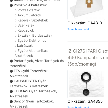
⚫
Porszívó Alkatrészek
⚫
Porzsáktartók
♢
Akkumulátorok
♢
Kábelek,Vezetékek
♢
Cikkszám: GA4310
Szénkefék
♢
További részletek...
Kapcsolók
♢
Ékszíjak, Bordásszíjak
♢
Egyéb Elektromos
♢
alkatrészek
IZ-GI27S IPARI Gis
Egyéb Mechanikus
♢
Alkatrészek
440 Kompatibilis m
Portartályok, Vizes Tartályok és
⚫
(5db/csomag)
tartozékai
ETA Gyári Tartozékok,
⚫
Alkatrészek
HAUSMEISTER Gyári
⚫
Tartozékok, Alkatrészek
THOMAS Gyári Tartozékok,
⚫
Alkatrészek
Cikkszám: GA4355
Sencor Gyári Tartozékok,
⚫
Alkatrészek
További részletek...