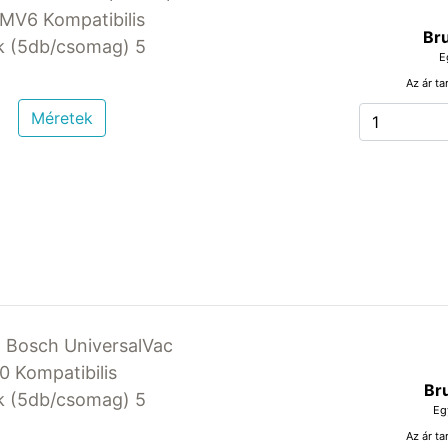
MV6 Kompatibilis
Bru
k (5db/csomag) 5
E
Az ár ta
Méretek
 Bosch UniversalVac
0 Kompatibilis
Br
k (5db/csomag) 5
Eg
Az ár ta