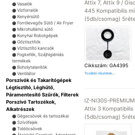
Attix 7, Attix 9 / G
Vasalók
⚫
445 Kompatibilis m
Vízforralók
⚫
Kenyérsütő
⚫
(5db/csomag) 5rét
Forrólevegős Sütő / Air Fryer
⚫
Mikrohullámú sütő
⚫
Konyhai Robotgépek
⚫
Gőztisztítók
⚫
Víztisztító kancsók
⚫
Fogkefék, Szájhigiéniás
⚫
termékek
Cikkszám: GA4395
Boholytalanítók
⚫
Ventilátor
További részletek...
⚫
Porszívók és Takarítógépek
Légtisztító, Léghűtő,
Páramentesítő Szűrők, Filterek
IZ-NI30S-PREMIUM I
Porszívó Tartozékok,
Attix 3 Kompatibili
Alkatrészek
Gégecsövek és tartozékai
(5db/csomag) 5réte
⚫
Szívófejek
⚫
Toldócsövek
⚫
Átalakító Csonkok, Adapterek