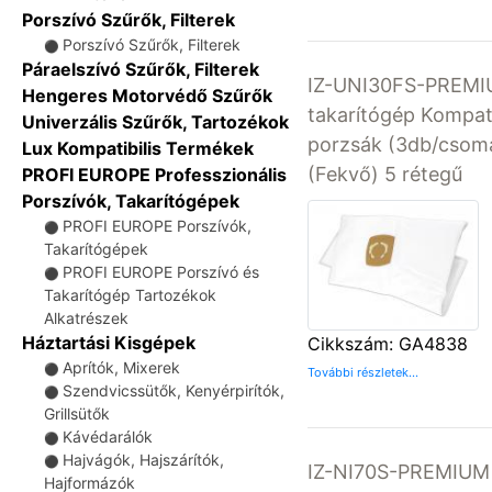
Porszívó Szűrők, Filterek
Porszívó Szűrők, Filterek
⚫
Páraelszívó Szűrők, Filterek
IZ-UNI30FS-PREMIU
Hengeres Motorvédő Szűrők
takarítógép Kompati
Univerzális Szűrők, Tartozékok
porzsák (3db/cso
Lux Kompatibilis Termékek
(Fekvő) 5 rétegű
PROFI EUROPE Professzionális
Porszívók, Takarítógépek
PROFI EUROPE Porszívók,
⚫
Takarítógépek
PROFI EUROPE Porszívó és
⚫
Takarítógép Tartozékok
Alkatrészek
Háztartási Kisgépek
Cikkszám: GA4838
Aprítók, Mixerek
⚫
További részletek...
Szendvicssütők, Kenyérpirítók,
⚫
Grillsütők
Kávédarálók
⚫
Hajvágók, Hajszárítók,
⚫
IZ-NI70S-PREMIUM I
Hajformázók