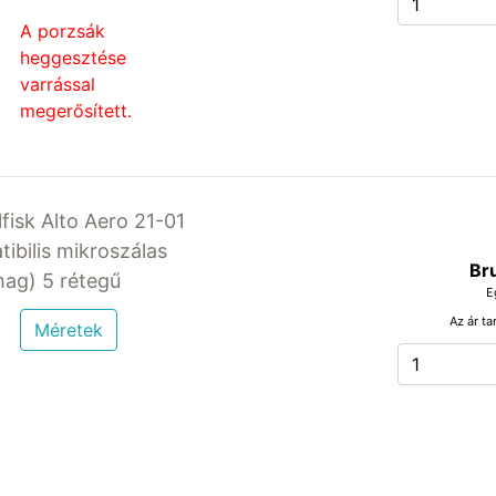
A porzsák
heggesztése
varrással
megerősített.
lfisk Alto Aero 21-01
ibilis mikroszálas
Br
ag) 5 rétegű
E
Az ár ta
Méretek