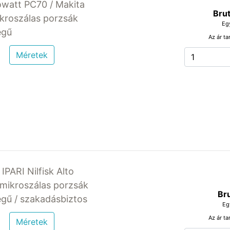
isowatt PC70 / Makita
Brut
ikroszálas porzsák
Eg
egű
Az ár ta
Méretek
PARI Nilfisk Alto
s mikroszálas porzsák
Br
gű / szakadásbiztos
Eg
Az ár ta
Méretek