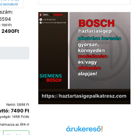
szám:
6594
: 1961Ft
: 2490Ft
Nettó: 5898 Ft
uttó: 7490 Ft
ységár: 1498 Ft/db
rtalmazza az ÁFA-t!