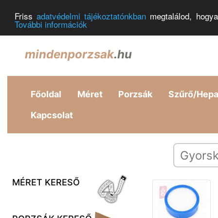
Friss
adatvédelmi tájékoztatónkban
megtalálod, hogya
További információk
mindenporzsak
.hu
Főoldal
Méret
Porzsák
Szűrő/Hep
Kapcsolat
MÉRET KERESŐ