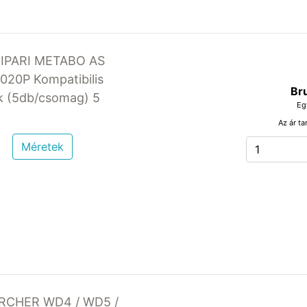
IPARI METABO AS
020P Kompatibilis
Br
k (5db/csomag) 5
Eg
Az ár ta
Méretek
ARCHER WD4 / WD5 /