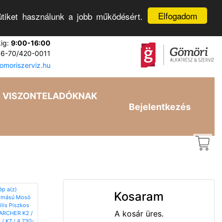
Elfogadom
tiket használunk a jobb működésért.
kig:
9:00-16:00
6-70/420-0011
moriszerviz.hu
VISZONTELADÓKNAK
Bejelentkezés
Kosaram
A kosár üres.