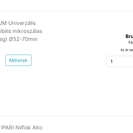
M Univerzális
bilis mikroszálas
Bru
mag) Ø52-70mm
Eg
Az ár ta
Méretek
PARI Nilfisk Alto