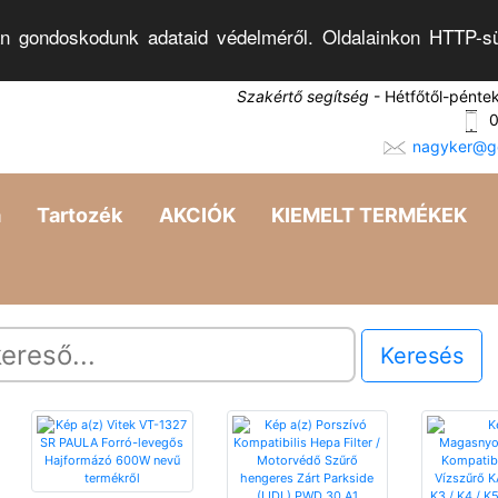
n gondoskodunk adataid védelméről. Oldalainkon HTTP-sü
Szakértő segítség
- Hétfőtől-pénte
0
nagyker@go
a
Tartozék
AKCIÓK
KIEMELT TERMÉKEK
Keresés