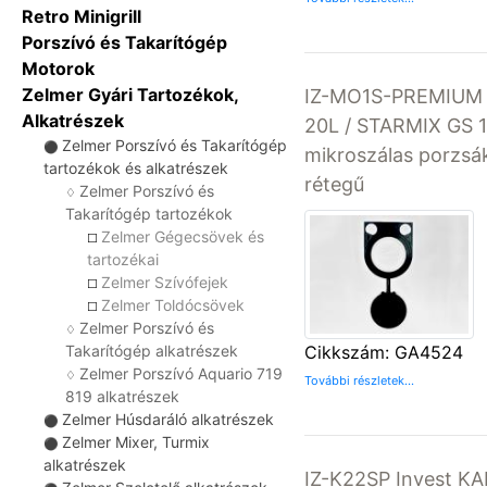
Retro Minigrill
Porszívó és Takarítógép
Motorok
Zelmer Gyári Tartozékok,
IZ-MO1S-PREMIUM 
Alkatrészek
20L / STARMIX GS 1
Zelmer Porszívó és Takarítógép
⚫
mikroszálas porzsá
tartozékok és alkatrészek
rétegű
Zelmer Porszívó és
♢
Takarítógép tartozékok
Zelmer Gégecsövek és
☐
tartozékai
Zelmer Szívófejek
☐
Zelmer Toldócsövek
☐
Zelmer Porszívó és
♢
Takarítógép alkatrészek
Cikkszám: GA4524
Zelmer Porszívó Aquario 719
♢
További részletek...
819 alkatrészek
Zelmer Húsdaráló alkatrészek
⚫
Zelmer Mixer, Turmix
⚫
alkatrészek
IZ-K22SP Invest K