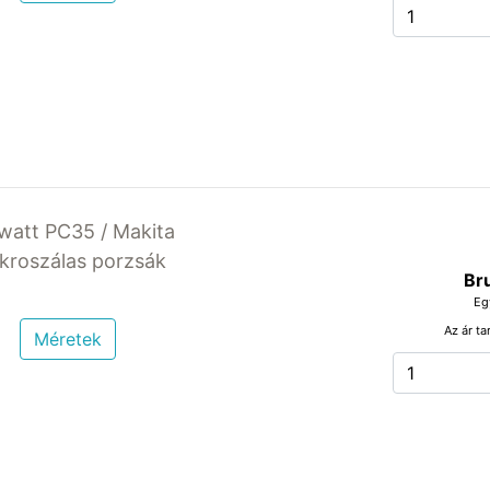
owatt PC35 / Makita
ikroszálas porzsák
Br
Eg
Az ár ta
Méretek