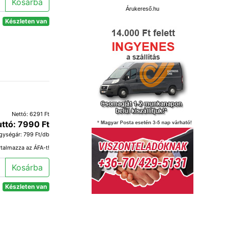
Kosárba
Árukereső.hu
Készleten van
Nettó: 6291 Ft
uttó: 7990 Ft
gységár: 799 Ft/db
rtalmazza az ÁFA-t!
Kosárba
Készleten van